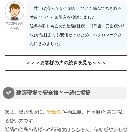
十数年(?)使っていた旗が、ひどく傷んでちぎれる
寸前だったため購入を検討しました。
東広運輸株式
送料や割引も含めた総額(社旗・日章旗・安全旗の3
会社様
枚)が他社よりも安価だったため、ハクロマークさ
んにきめました。
＞＞＞お客様の声の続きを見る＜＜＜
建築現場で安全旗と一緒に掲揚
次は、建築現場に、
安全旗
(や衛生旗、日章旗)と共に掲げ
る使い方です。
近隣の住民の皆様への認知度はもちろん、信頼感や安心感