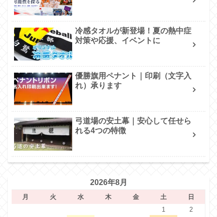
冷感タオルが新登場！夏の熱中症
対策や応援、イベントに
優勝旗用ペナント｜印刷（文字入
れ）承ります
弓道場の安土幕｜安心して任せら
れる4つの特徴
2026年8月
月
火
水
木
金
土
日
1
2