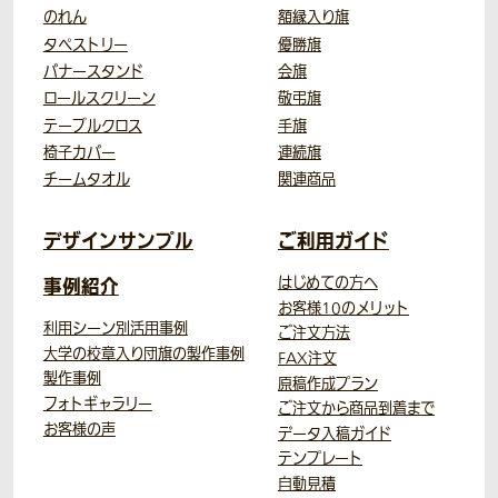
のれん
額縁入り旗
タペストリー
優勝旗
バナースタンド
会旗
ロールスクリーン
敬弔旗
テーブルクロス
手旗
椅子カバー
連続旗
チームタオル
関連商品
デザインサンプル
ご利用ガイド
事例紹介
はじめての方へ
お客様10のメリット
利用シーン別活用事例
ご注文方法
大学の校章入り団旗の製作事例
FAX注文
製作事例
原稿作成プラン
フォトギャラリー
ご注文から商品到着まで
お客様の声
データ入稿ガイド
テンプレート
自動見積