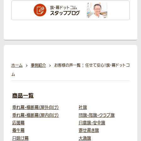
旗・幕ドットコム
スタッフブログ
ホーム
事例紹介
お客様の声一覧 | 任せて安心！旗・幕ドットコ
ム
商品一覧
垂れ幕・横断幕（屋外向け）
社旗
垂れ幕・横断幕（屋内向け）
団旗・部旗・クラブ旗
応援幕
日章旗・安全旗
養生幕
寄せ書き旗
日除け幕
大漁旗