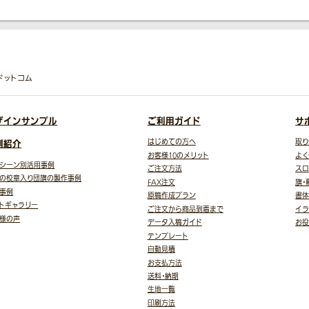
ドットコム
ザインサンプル
ご利用ガイド
サ
例紹介
はじめての方へ
取り
お客様10のメリット
よく
シーン別活用事例
ご注文方法
スロ
の校章入り団旗の製作事例
FAX注文
旗・
事例
原稿作成プラン
書体
トギャラリー
ご注文から商品到着まで
イラ
様の声
データ入稿ガイド
お
テンプレート
自動見積
お支払方法
送料・納期
生地一覧
印刷方法