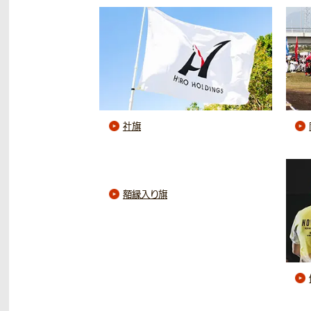
社旗
額縁入り旗