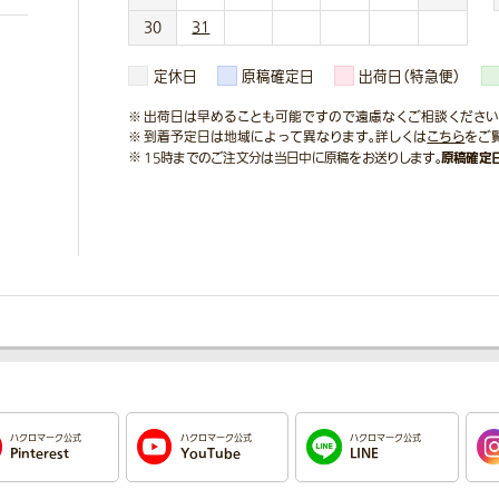
30
31
定休日
原稿確定日
出荷日（特急便）
出荷日は早めることも可能ですので遠慮なくご相談ください
到着予定日は地域によって異なります。詳しくは
こちら
をご
原稿確定
15時までのご注文分は当日中に原稿をお送りします。
ハクロマーク公式
ハクロマーク公式
ハクロマーク公式
Pinterest
YouTube
LINE