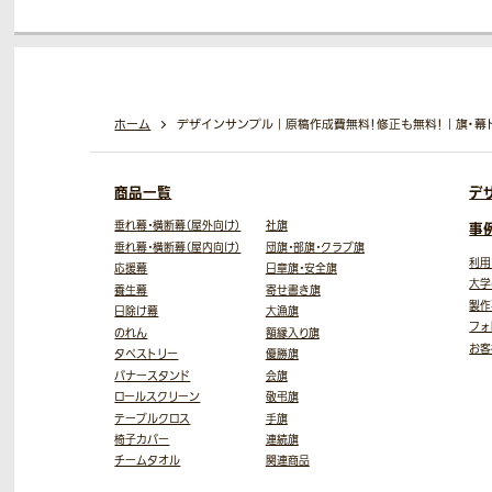
ホーム
デザインサンプル｜原稿作成費無料！修正も無料！｜旗・幕
商品一覧
デ
垂れ幕・横断幕（屋外向け）
社旗
事
垂れ幕・横断幕（屋内向け）
団旗・部旗・クラブ旗
利用
応援幕
日章旗・安全旗
大学
養生幕
寄せ書き旗
製作
日除け幕
大漁旗
フォ
のれん
額縁入り旗
お客
タペストリー
優勝旗
バナースタンド
会旗
ロールスクリーン
敬弔旗
テーブルクロス
手旗
椅子カバー
連続旗
チームタオル
関連商品