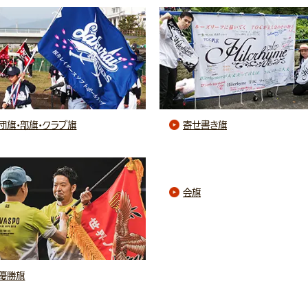
団旗・部旗・クラブ旗
寄せ書き旗
会旗
優勝旗