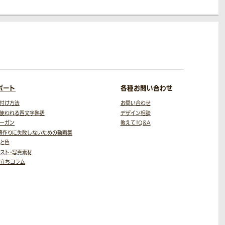
ポート
各種お問い合わせ
付け方法
お問い合わせ
使われる四文字熟語
デザイン相談
ーガン
教えて！Q＆A
幕作りに失敗しないための
動画集
と色
スト・写真素材
役立ちコラム