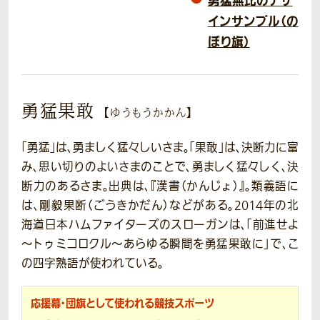
勇猛無比のデザ
インサンプル（の
ぼり旗）
勇猛果敢
【ゆうもうかかん】
「勇猛」は、勇ましく猛々しいさま。「果敢」は、決断力に富
み、思い切りのよいさまのことで、勇ましく猛々しく、決
断力のあるさま。出典は、『漢書（かんじょ）』。類義語に
は、剛毅果断（ごうきかだん）などがある。2014年の北
海道日本ハムファイターズのスローガンは、「前進せよ
～トゥミコロクル～あらゆる瞬間を勇猛果敢に」で、こ
の四字熟語が使われている。
応援幕・団旗として使われる競技スポーツ