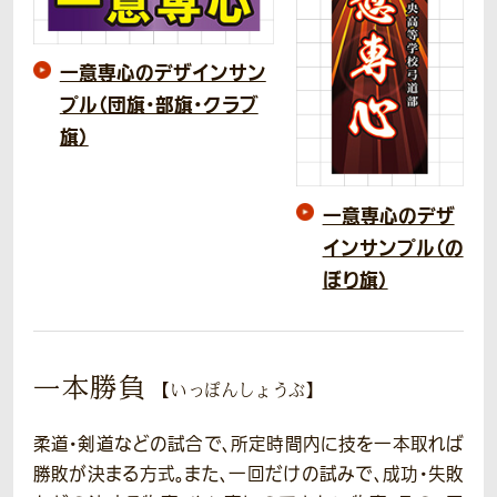
一意専心のデザインサン
プル（団旗・部旗・クラブ
旗）
一意専心のデザ
インサンプル（の
ぼり旗）
一本勝負
【いっぽんしょうぶ】
柔道・剣道などの試合で、所定時間内に技を一本取れば
勝敗が決まる方式。また、一回だけの試みで、成功・失敗