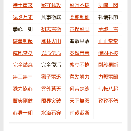
捲土重来
堅守猛攻
堅忍不抜
気魄一閃
気炎万丈
凡事徹底
柔能制剛
礼儀礼節
拳心一如
初志貫徹
志操堅固
至誠一貫
感奮興起
風林火山
進取果敢
正正堂堂
威風堂々
以心伝心
泰然自若
確固不抜
完全燃焼
完全復活
独立不撓
剛毅果断
無二無三
獅子奮迅
奮励努力
力戦奮闘
戮力協心
雲外蒼天
何苦楚魂
七転八起
質実剛健
限界突破
天下無双
孜孜不倦
心身一如
水滴石穿
前後裁断