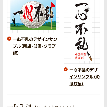
一心不乱のデザインサン
プル（団旗・部旗・クラブ
旗）
一心不乱のデザ
インサンプル（の
ぼり旗）
一球入魂