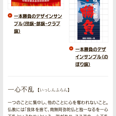
一本勝負のデザインサン
プル（団旗・部旗・クラブ
旗）
一本勝負のデザ
インサンプル（の
ぼり旗）
一心不乱
【いっしんふらん】
一つのことに集中し、他のことに心を奪われないこと。
仏教には「我体を捨て、南無阿弥陀仏と独一なるを一心