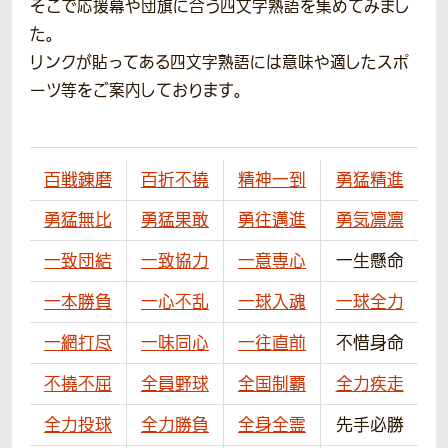
そこで応援幕や団旗に合う四文字熟語を集めてみまし
た。
リンクが貼ってある四文字熟語には意味や適したスポ
ーツ等をご案内しております。
百戦錬磨
百折不撓
精神一到
勇猛精進
勇猛無比
勇猛果敢
勇往邁進
勇気凛凛
一致団結
一致協力
一意専心
一生懸命
一本勝負
一心不乱
一球入魂
一球全力
一網打尽
一味同心
一往直前
不惜身命
不撓不屈
全員野球
全国制覇
全力疾走
全力投球
全力勝負
全身全霊
先手必勝