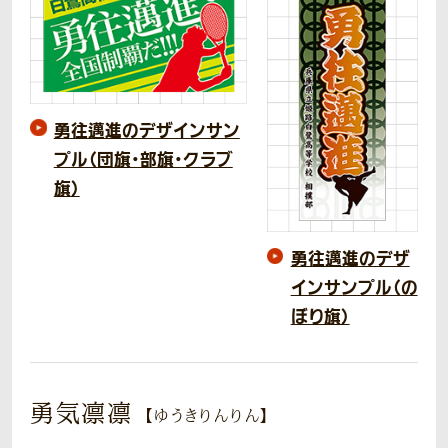
勇往邁進のデザインサン
プル（団旗・部旗・クラブ
旗）
勇往邁進のデザ
インサンプル（の
ぼり旗）
勇気凛凛
【ゆうきりんりん】