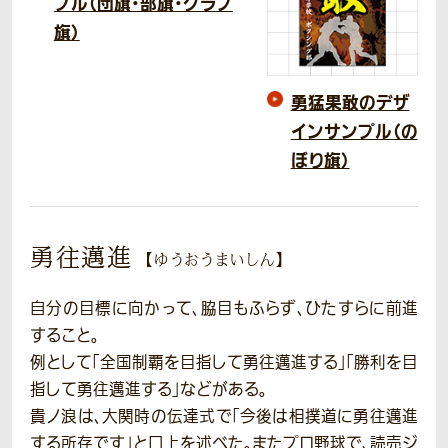
プル（団旗・部旗・クラブ
旗）
勇猛果敢のデザ
インサンプル（の
ぼり旗）
勇往邁進
【ゆうおうまいしん】
自分の目標に向かって、脇目もふらず、ひたすらに前進
すること。
例として「全国制覇を目指して勇往邁進する」「勝利を目
指して勇往邁進する」などがある。
貴ノ浪は、大関時の伝達式で「今後は相撲道に勇往邁進
する所存です」と口上を述べた。またプロ野球で、読売ジ