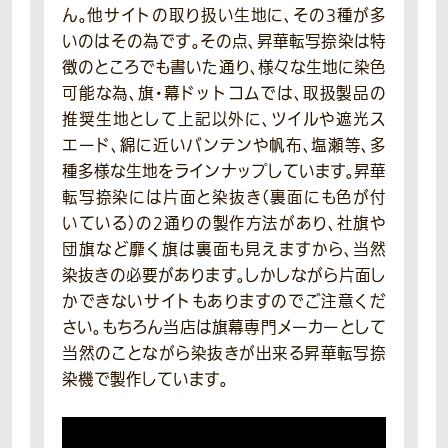
ん。他サイトの取り扱い生地に、その3種が多
いのはその為です。その点、昇華転写捺染は特
徴のところでも書いた通り、様々な生地に染色
可能な為、旗・幕ドットコムでは、取扱製品の
推奨生地として上記以外に、ツイルや遮光ス
エード、綿に近いバンテンや帆布、塩瀬等、多
種多様な生地をラインナップしています。昇華
転写捺染には片面と染抜き（裏面にも色が付
いている）の2通りの製作方法があり、社旗や
団旗など靡く旗は裏面も見えますから、当然
染抜きの必要があります。しかしながら片面し
かできないサイトもありますのでご注意くだ
さい。もちろん当店は旗幕専門メーカーとして
当然のことながら染抜きが出来る昇華転写捺
染機で製作しています。