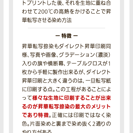
トプリントした後、それを生地に重ね合
わせて200℃の高熱をかけることで昇
華転写させる染め方法
ー 特徴 ー
昇華転写捺染もダイレクト昇華印刷同
様、写真や画像、グラデーション（濃淡）
入りの旗や横断幕、テーブルクロスが1
枚から手軽に製作出来るが、ダイレクト
昇華印刷と大きく違うのは、一旦転写紙
に印刷する点。この工程があることによ
様々な生地に印刷することが出来
って
るのが昇華転写捺染の最大のメリット
であり特徴
。正確には印刷ではなく染
色。片面染めと裏まで染め抜く2通りの
やり方がある。