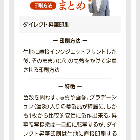
まとめ
印刷方法
ダイレクト
昇華印刷
ー 印刷方法 ー
生地に直接インクジェットプリントした
後、そのまま200℃の高熱をかけて定着
させる印刷方法
ー 特徴 ー
色数を問わず、写真や画像、グラデーシ
ョン（濃淡）入りの幕製品が綺麗に、しか
も1枚から比較的安価に製作出来る。昇
華転写捺染は一旦紙に転写するが、ダイ
レクト昇華印刷は生地に直接印刷する