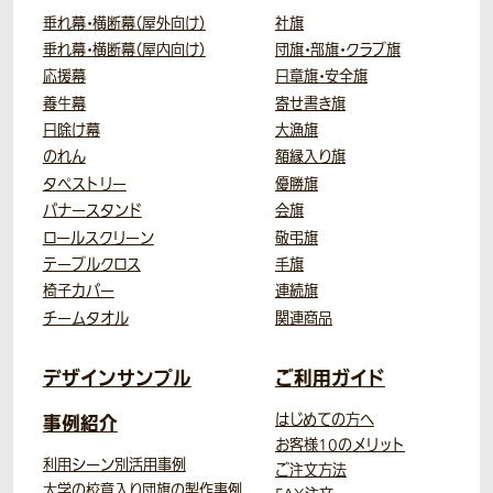
垂れ幕・横断幕（屋外向け）
社旗
垂れ幕・横断幕（屋内向け）
団旗・部旗・クラブ旗
応援幕
日章旗・安全旗
養生幕
寄せ書き旗
日除け幕
大漁旗
のれん
額縁入り旗
タペストリー
優勝旗
バナースタンド
会旗
ロールスクリーン
敬弔旗
テーブルクロス
手旗
椅子カバー
連続旗
チームタオル
関連商品
デザインサンプル
ご利用ガイド
事例紹介
はじめての方へ
お客様10のメリット
利用シーン別活用事例
ご注文方法
大学の校章入り団旗の製作事例