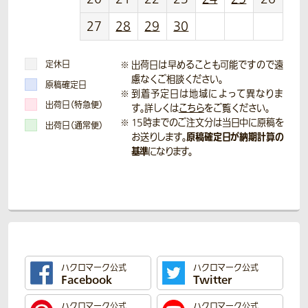
27
28
29
30
定休日
出荷日は早めることも可能ですので遠
慮なくご相談ください。
原稿確定日
到着予定日は地域によって異なりま
出荷日（特急便）
す。詳しくは
こちら
をご覧ください。
15時までのご注文分は当日中に原稿を
出荷日（通常便）
原稿確定日が納期計算の
お送りします。
基準
になります。
ハクロマーク公式
ハクロマーク公式
Facebook
Twitter
ハクロマーク公式
ハクロマーク公式