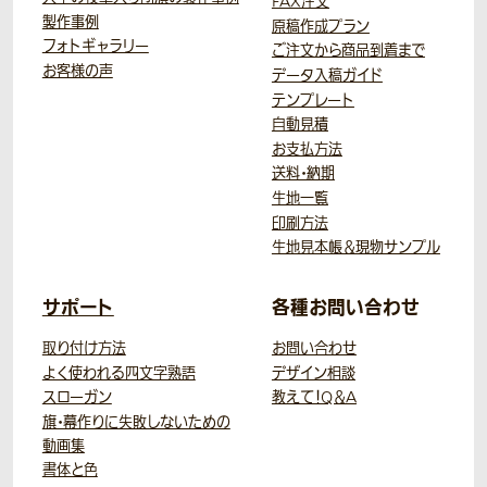
FAX注文
製作事例
原稿作成プラン
フォトギャラリー
ご注文から商品到着まで
お客様の声
データ入稿ガイド
テンプレート
自動見積
お支払方法
送料・納期
生地一覧
印刷方法
生地見本帳＆現物サンプル
サポート
各種お問い合わせ
取り付け方法
お問い合わせ
よく使われる四文字熟語
デザイン相談
スローガン
教えて！Q＆A
旗・幕作りに失敗しないための
動画集
書体と色