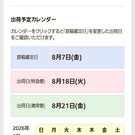
出荷予定カレンダー
カレンダーをクリックすると「原稿確定日」を変更した出荷日
をご確認いただけます。
8
月
7
日(
金
)
原稿確定日
8
月
18
日(
火
)
出荷日(特急便)
8
月
21
日(
金
)
出荷日(通常便)
2026年
日
月
火
水
木
金
土