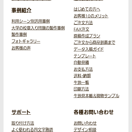
事例紹介
はじめての方へ
お客様10のメリット
利用シーン別活用事例
ご注文方法
大学の校章入り団旗の製作事例
FAX注文
製作事例
原稿作成プラン
フォトギャラリー
ご注文から商品到着まで
お客様の声
データ入稿ガイド
テンプレート
自動見積
お支払方法
送料・納期
生地一覧
印刷方法
生地見本帳＆現物サンプル
サポート
各種お問い合わせ
取り付け方法
お問い合わせ
よく使われる四文字熟語
デザイン相談