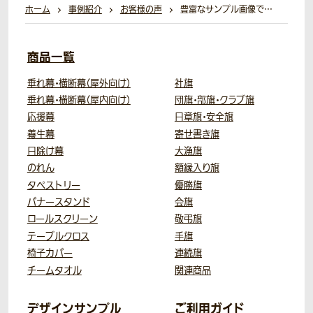
ホーム
事例紹介
お客様の声
豊富なサンプル画像で…
商品一覧
垂れ幕・横断幕（屋外向け）
社旗
垂れ幕・横断幕（屋内向け）
団旗・部旗・クラブ旗
応援幕
日章旗・安全旗
養生幕
寄せ書き旗
日除け幕
大漁旗
のれん
額縁入り旗
タペストリー
優勝旗
バナースタンド
会旗
ロールスクリーン
敬弔旗
テーブルクロス
手旗
椅子カバー
連続旗
チームタオル
関連商品
デザインサンプル
ご利用ガイド