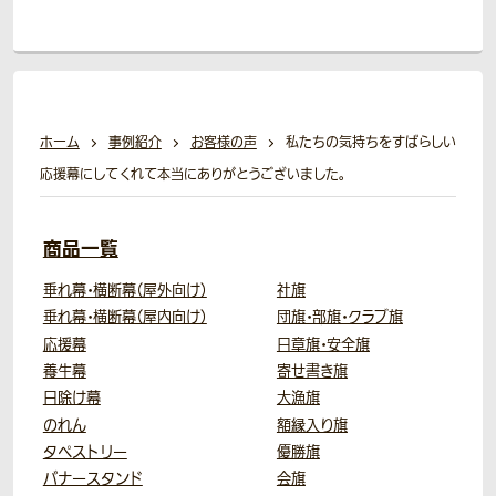
ホーム
事例紹介
お客様の声
私たちの気持ちをすばらしい
応援幕にしてくれて本当にありがとうございました。
商品一覧
垂れ幕・横断幕（屋外向け）
社旗
垂れ幕・横断幕（屋内向け）
団旗・部旗・クラブ旗
応援幕
日章旗・安全旗
養生幕
寄せ書き旗
日除け幕
大漁旗
のれん
額縁入り旗
タペストリー
優勝旗
バナースタンド
会旗