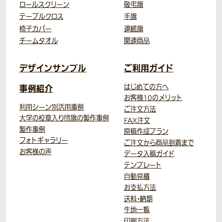
ロールスクリーン
敬弔旗
テーブルクロス
手旗
椅子カバー
連続旗
チームタオル
関連商品
デザインサンプル
ご利用ガイド
事例紹介
はじめての方へ
お客様10のメリット
利用シーン別活用事例
ご注文方法
大学の校章入り団旗の製作事例
FAX注文
製作事例
原稿作成プラン
フォトギャラリー
ご注文から商品到着まで
お客様の声
データ入稿ガイド
テンプレート
自動見積
お支払方法
送料・納期
生地一覧
印刷方法