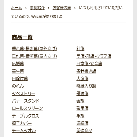
ホーム
事例紹介
お客様の声
いつも利用させていただい
ているので、安心感がありました
商品一覧
垂れ幕・横断幕（屋外向け）
社旗
垂れ幕・横断幕（屋内向け）
団旗・部旗・クラブ旗
応援幕
日章旗・安全旗
養生幕
寄せ書き旗
日除け幕
大漁旗
のれん
額縁入り旗
タペストリー
優勝旗
バナースタンド
会旗
ロールスクリーン
敬弔旗
テーブルクロス
手旗
椅子カバー
連続旗
チームタオル
関連商品