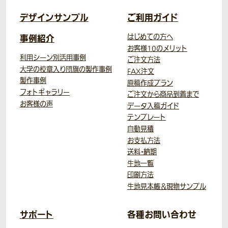
デザインサンプル
ご利用ガイド
事例紹介
はじめての方へ
お客様10のメリット
利用シーン別活用事例
ご注文方法
大学の校章入り団旗の製作事例
FAX注文
製作事例
原稿作成プラン
フォトギャラリー
ご注文から商品到着まで
お客様の声
データ入稿ガイド
テンプレート
自動見積
お支払方法
送料・納期
生地一覧
印刷方法
生地見本帳＆現物サンプル
サポート
各種お問い合わせ