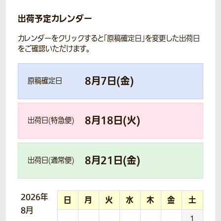
出荷予定カレンダー
カレンダーをクリックすると「原稿確定日」を変更した出荷日
をご確認いただけます。
8
月
7
日(
金
)
原稿確定日
8
月
18
日(
火
)
出荷日(特急便)
8
月
21
日(
金
)
出荷日(通常便)
2026年
日
月
火
水
木
金
土
8月
1