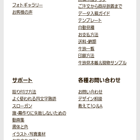
フォトギャラリー
ご注文から商品到着まで
お客様の声
データ入稿ガイド
テンプレート
自動見積
お支払方法
送料・納期
生地一覧
印刷方法
生地見本帳＆現物サンプル
サポート
各種お問い合わせ
取り付け方法
お問い合わせ
よく使われる四文字熟語
デザイン相談
スローガン
教えて！Q＆A
旗・幕作りに失敗しないための
動画集
書体と色
イラスト・写真素材