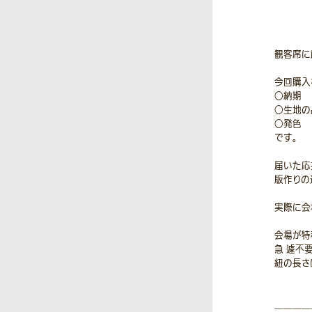
観客席に
今回購入
○納期
○生地の
○発色
です。
届いた応
版作りの
実際に会
会場が特
急 遽不
紐の長さ
＿＿＿＿