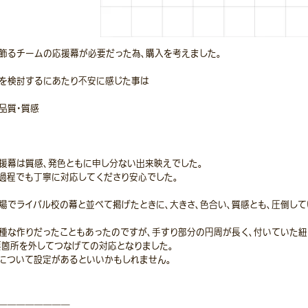
飾るチームの応援幕が必要だった為、購入を考えました。
を検討するにあたり不安に感じた事は
品質・質感
援幕は質感、発色ともに申し分ない出来映えでした。
過程でも丁寧に対応してくださり安心でした。
場でライバル校の幕と並べて掲げたときに、大きさ、色合い、質感とも、圧倒して
種な作りだったこともあったのですが、手すり部分の円周が長く、付いていた紐
要箇所を外してつなげての対応となりました。
について設定があるといいかもしれません。
＿＿＿＿＿＿＿＿