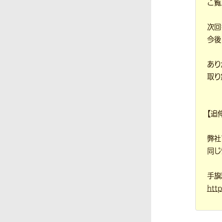
ご覧
次回
今後
あり
取り
【追
弊社
同じ
手旗
htt