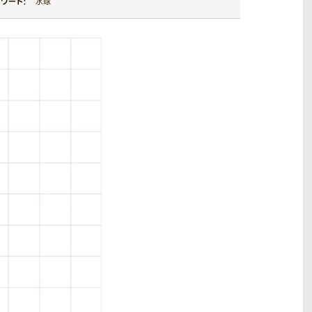
ワード：
水球