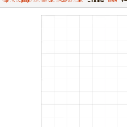
ご注文商品：
キー
https://sites.google.com/site/tsukubawaterpoloteam/
応援幕