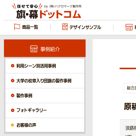
商品一覧
デザイン
サンプル
事例紹介
利用シーン別活用事例
大学の校章入り団旗の製作事例
総合
製作事例
原
フォトギャラリー
お客様の声
淡路