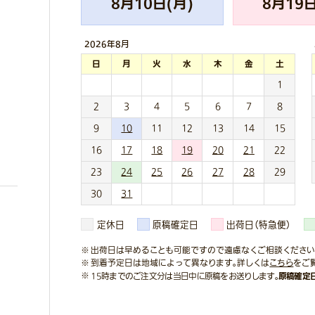
8
月
10
日(
月
)
8
月
19
日
2026年
8月
日
月
火
水
木
金
土
1
2
3
4
5
6
7
8
9
10
11
12
13
14
15
16
17
18
19
20
21
22
23
24
25
26
27
28
29
30
31
定休日
原稿確定日
出荷日（特急便）
出荷日は早めることも可能ですので遠慮なくご相談ください
到着予定日は地域によって異なります。詳しくは
こちら
をご
原稿確定
15時までのご注文分は当日中に原稿をお送りします。