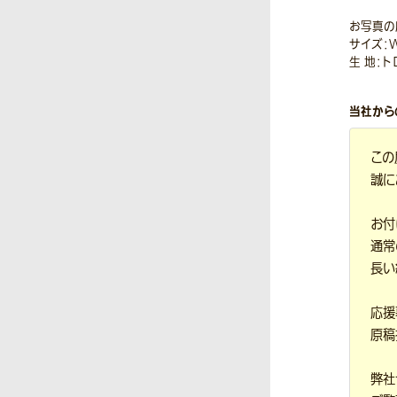
お写真の
サイズ：W
生 地：
当社から
この
誠に
お付
通常
長い
応援
原稿
弊社