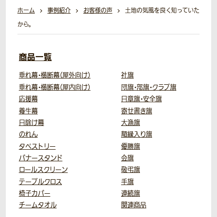
ホーム
事例紹介
お客様の声
土地の気風を良く知っていた
から。
商品一覧
垂れ幕・横断幕（屋外向け）
社旗
垂れ幕・横断幕（屋内向け）
団旗・部旗・クラブ旗
応援幕
日章旗・安全旗
養生幕
寄せ書き旗
日除け幕
大漁旗
のれん
額縁入り旗
タペストリー
優勝旗
バナースタンド
会旗
ロールスクリーン
敬弔旗
テーブルクロス
手旗
椅子カバー
連続旗
チームタオル
関連商品