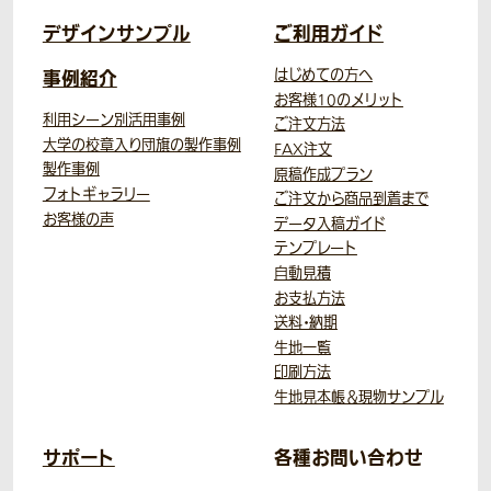
デザインサンプル
ご利用ガイド
事例紹介
はじめての方へ
お客様10のメリット
利用シーン別活用事例
ご注文方法
大学の校章入り団旗の製作事例
FAX注文
製作事例
原稿作成プラン
フォトギャラリー
ご注文から商品到着まで
お客様の声
データ入稿ガイド
テンプレート
自動見積
お支払方法
送料・納期
生地一覧
印刷方法
生地見本帳＆現物サンプル
サポート
各種お問い合わせ