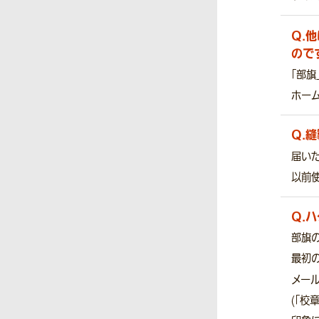
Q.
他
ので
「部旗
ホー
Q.
縫
届いた
以前
Q.
ハ
部旗
最初
メー
(「校