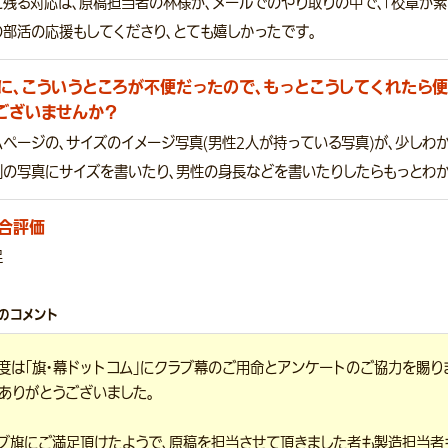
残る対応は、原稿担当者の林様が、メールでのやり取りの中で、「校章が素
の部活の応援もしてくださり、とても嬉しかったです。
に、こういうところが不便だったので、もっとこうしてくれたら便
ございませんか？
ページの、サイズのイメージ写真(男性2人が持っている写真)が、少しわ
例の写真にサイズを書いたり、男性の身長などを書いたりしたらもっとわか
合評価
足
のコメント
度は「旗・幕ドットコム」にクラブ幕のご用命とアンケートのご協力を賜り
ありがとうございました。
ブ旗にご満足頂けたようで、原稿を担当させて頂きました者も製造担当者