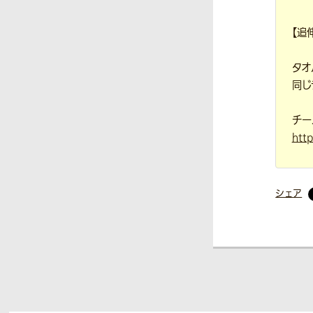
【追
タオ
同じ
チー
htt
シェア