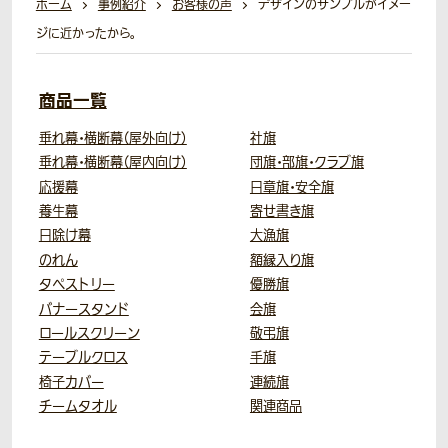
ホーム
事例紹介
お客様の声
デザインのサンプルがイメー
ジに近かったから。
商品一覧
垂れ幕・横断幕（屋外向け）
社旗
垂れ幕・横断幕（屋内向け）
団旗・部旗・クラブ旗
応援幕
日章旗・安全旗
養生幕
寄せ書き旗
日除け幕
大漁旗
のれん
額縁入り旗
タペストリー
優勝旗
バナースタンド
会旗
ロールスクリーン
敬弔旗
テーブルクロス
手旗
椅子カバー
連続旗
チームタオル
関連商品