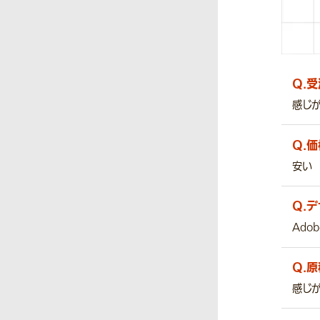
Q.
受
感じ
Q.
価
安い
Q.
デ
Adob
Q.
原
感じ