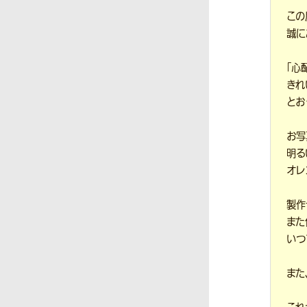
この
誠に
「心
きれ
とお
お写
明る
オレ
製作
また
いつ
また