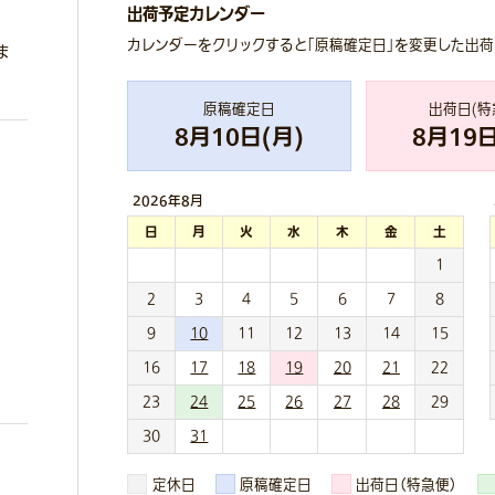
出荷予定カレンダー
カレンダーをクリックすると「原稿確定日」を変更した出
ま
原稿確定日
出荷日(特
8
月
10
日(
月
)
8
月
19
日
2026年
8月
日
月
火
水
木
金
土
1
2
3
4
5
6
7
8
9
10
11
12
13
14
15
16
17
18
19
20
21
22
23
24
25
26
27
28
29
30
31
定休日
原稿確定日
出荷日（特急便）