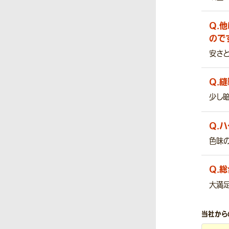
Q.
他
ので
安さ
Q.
縫
少し
Q.
ハ
色味
Q.
総
大満
当社から