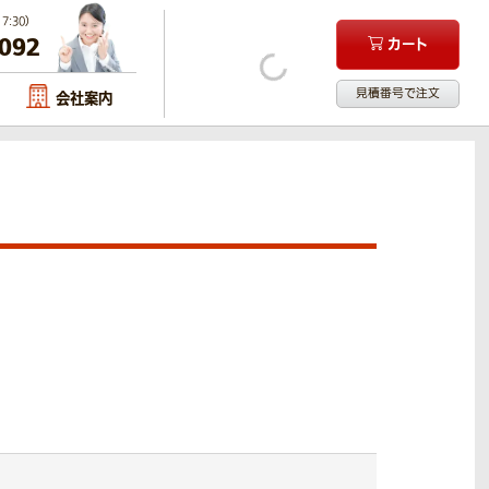
:30）
-092
カート
見積番号で注文
会社案内