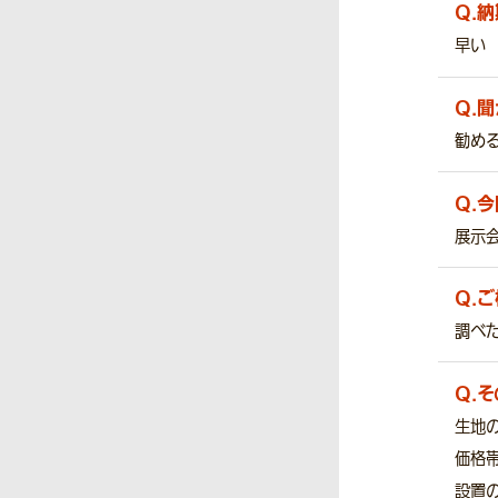
Q.
納
早い
Q.
聞
勧め
Q.
今
展示
Q.
ご
調べ
Q.
そ
生地
価格
設置