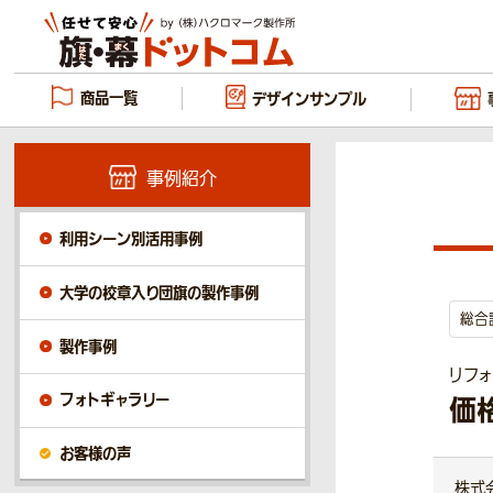
商品一覧
デザイン
サンプル
事例紹介
利用シーン別活用事例
大学の校章入り団旗の製作事例
総合
製作事例
リフ
フォトギャラリー
価
お客様の声
株式