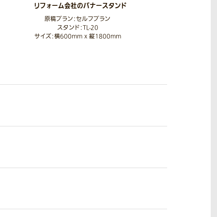
リフォーム会社のバナースタンド
原稿プラン：セルフプラン
スタンド：TL-20
サイズ：横600mm x 縦1800mm
生地：トロマット