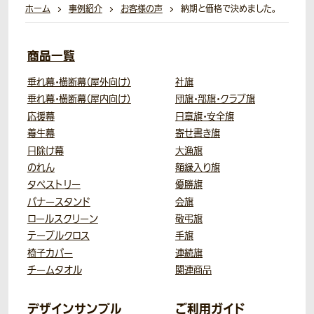
ホーム
事例紹介
お客様の声
納期と価格で決めました。
商品一覧
垂れ幕・横断幕（屋外向け）
社旗
垂れ幕・横断幕（屋内向け）
団旗・部旗・クラブ旗
応援幕
日章旗・安全旗
養生幕
寄せ書き旗
日除け幕
大漁旗
のれん
額縁入り旗
タペストリー
優勝旗
バナースタンド
会旗
ロールスクリーン
敬弔旗
テーブルクロス
手旗
椅子カバー
連続旗
チームタオル
関連商品
デザインサンプル
ご利用ガイド