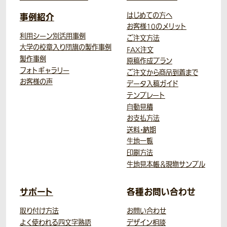
事例紹介
はじめての方へ
お客様10のメリット
利用シーン別活用事例
ご注文方法
大学の校章入り団旗の製作事例
FAX注文
製作事例
原稿作成プラン
フォトギャラリー
ご注文から商品到着まで
お客様の声
データ入稿ガイド
テンプレート
自動見積
お支払方法
送料・納期
生地一覧
印刷方法
生地見本帳＆現物サンプル
サポート
各種お問い合わせ
取り付け方法
お問い合わせ
よく使われる四文字熟語
デザイン相談