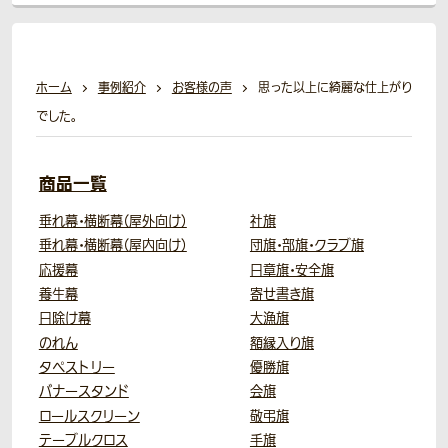
ホーム
事例紹介
お客様の声
思った以上に綺麗な仕上がり
でした。
商品一覧
垂れ幕・横断幕（屋外向け）
社旗
垂れ幕・横断幕（屋内向け）
団旗・部旗・クラブ旗
応援幕
日章旗・安全旗
養生幕
寄せ書き旗
日除け幕
大漁旗
のれん
額縁入り旗
タペストリー
優勝旗
バナースタンド
会旗
ロールスクリーン
敬弔旗
テーブルクロス
手旗