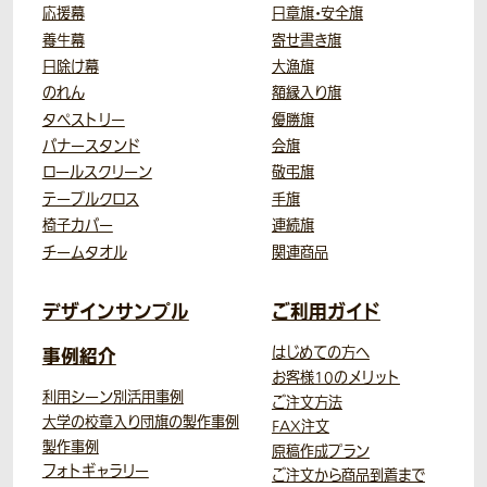
応援幕
日章旗・安全旗
養生幕
寄せ書き旗
日除け幕
大漁旗
のれん
額縁入り旗
タペストリー
優勝旗
バナースタンド
会旗
ロールスクリーン
敬弔旗
テーブルクロス
手旗
椅子カバー
連続旗
チームタオル
関連商品
デザインサンプル
ご利用ガイド
事例紹介
はじめての方へ
お客様10のメリット
利用シーン別活用事例
ご注文方法
大学の校章入り団旗の製作事例
FAX注文
製作事例
原稿作成プラン
フォトギャラリー
ご注文から商品到着まで