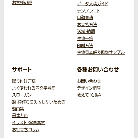
お客様の声
データ入稿ガイド
テンプレート
自動見積
お支払方法
送料・納期
生地一覧
印刷方法
生地見本帳＆現物サンプル
サポート
各種お問い合わせ
取り付け方法
お問い合わせ
よく使われる四文字熟語
デザイン相談
スローガン
教えて！Q＆A
旗・幕作りに失敗しないための
動画集
書体と色
イラスト・写真素材
お役立ちコラム