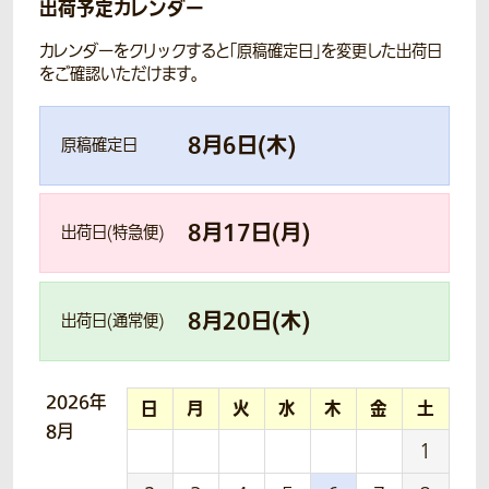
出荷予定カレンダー
カレンダーをクリックすると「原稿確定日」を変更した出荷日
をご確認いただけます。
8
月
6
日(
木
)
原稿確定日
8
月
17
日(
月
)
出荷日(特急便)
8
月
20
日(
木
)
出荷日(通常便)
2026年
日
月
火
水
木
金
土
8月
1