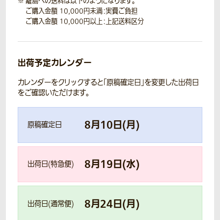
離島への送料は以下のようになります。
ご購入金額 10,000円未満：実費ご負担
ご購入金額 10,000円以上：上記送料区分
出荷予定カレンダー
カレンダーをクリックすると「原稿確定日」を変更した出荷日
をご確認いただけます。
8
月
10
日(
月
)
原稿確定日
8
月
19
日(
水
)
出荷日(特急便)
8
月
24
日(
月
)
出荷日(通常便)