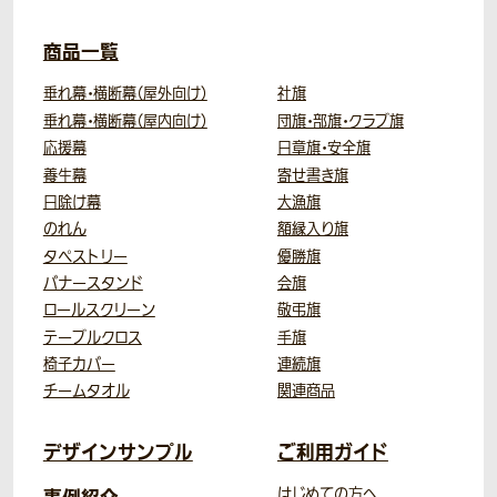
商品一覧
垂れ幕・横断幕（屋外向け）
社旗
垂れ幕・横断幕（屋内向け）
団旗・部旗・クラブ旗
応援幕
日章旗・安全旗
養生幕
寄せ書き旗
日除け幕
大漁旗
のれん
額縁入り旗
タペストリー
優勝旗
バナースタンド
会旗
ロールスクリーン
敬弔旗
テーブルクロス
手旗
椅子カバー
連続旗
チームタオル
関連商品
デザインサンプル
ご利用ガイド
はじめての方へ