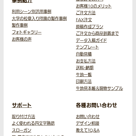
事例紹介
お客様10のメリット
利用シーン別活用事例
ご注文方法
大学の校章入り団旗の製作事例
FAX注文
製作事例
原稿作成プラン
フォトギャラリー
ご注文から商品到着まで
お客様の声
データ入稿ガイド
テンプレート
自動見積
お支払方法
送料・納期
生地一覧
印刷方法
生地見本帳＆現物サンプル
サポート
各種お問い合わせ
取り付け方法
お問い合わせ
よく使われる四文字熟語
デザイン相談
スローガン
教えて！Q＆A