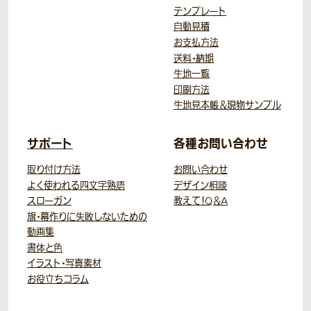
テンプレート
自動見積
お支払方法
送料・納期
生地一覧
印刷方法
生地見本帳＆現物サンプル
サポート
各種お問い合わせ
取り付け方法
お問い合わせ
よく使われる四文字熟語
デザイン相談
スローガン
教えて！Q＆A
旗・幕作りに失敗しないための
動画集
書体と色
イラスト・写真素材
お役立ちコラム