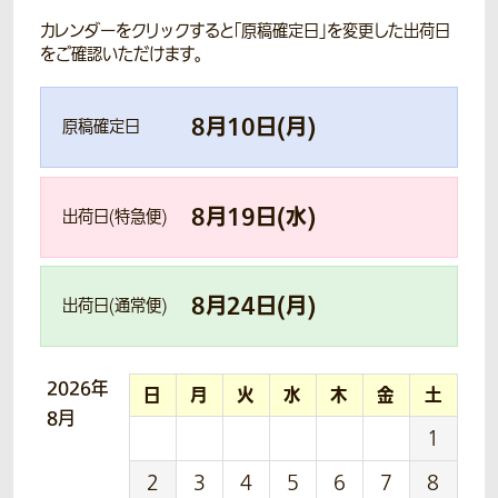
カレンダーをクリックすると「原稿確定日」を変更した出荷日
をご確認いただけます。
8
月
10
日(
月
)
原稿確定日
8
月
19
日(
水
)
出荷日(特急便)
8
月
24
日(
月
)
出荷日(通常便)
2026年
日
月
火
水
木
金
土
8月
1
2
3
4
5
6
7
8