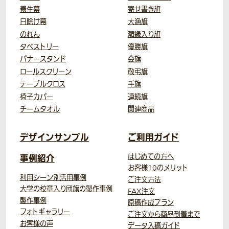
養生幕
寄せ書き旗
日除け幕
大漁旗
のれん
額縁入り旗
タペストリー
優勝旗
バナースタンド
会旗
ロールスクリーン
敬弔旗
テーブルクロス
手旗
椅子カバー
連続旗
チームタオル
関連商品
デザインサンプル
ご利用ガイド
事例紹介
はじめての方へ
お客様10のメリット
利用シーン別活用事例
ご注文方法
大学の校章入り団旗の製作事例
FAX注文
製作事例
原稿作成プラン
フォトギャラリー
ご注文から商品到着まで
お客様の声
データ入稿ガイド