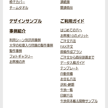
椅子カバー
連続旗
チームタオル
関連商品
デザインサンプル
ご利用ガイド
事例紹介
はじめての方へ
お客様10のメリット
利用シーン別活用事例
ご注文方法
大学の校章入り団旗の製作事例
FAX注文
製作事例
原稿作成プラン
フォトギャラリー
ご注文から商品到着まで
お客様の声
データ入稿ガイド
テンプレート
自動見積
お支払方法
送料・納期
生地一覧
印刷方法
生地見本帳＆現物サンプル