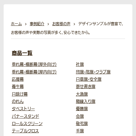
ホーム
事例紹介
お客様の声
デザインサンプルが豊富で、
お客様の声や実際の写真が多く、安心できたから。
商品一覧
垂れ幕・横断幕（屋外向け）
社旗
垂れ幕・横断幕（屋内向け）
団旗・部旗・クラブ旗
応援幕
日章旗・安全旗
養生幕
寄せ書き旗
日除け幕
大漁旗
のれん
額縁入り旗
タペストリー
優勝旗
バナースタンド
会旗
ロールスクリーン
敬弔旗
テーブルクロス
手旗