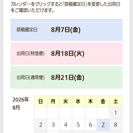
カレンダーをクリックすると「原稿確定日」を変更した出荷日
をご確認いただけます。
8
月
7
日(
金
)
原稿確定日
8
月
18
日(
火
)
出荷日(特急便)
8
月
21
日(
金
)
出荷日(通常便)
2026年
日
月
火
水
木
金
土
8月
1
2
3
4
5
6
7
8