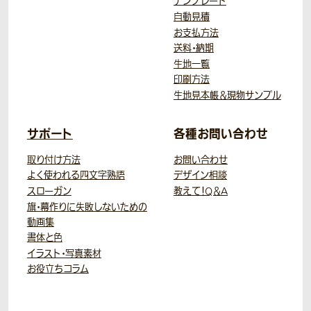
テンプレート
自動見積
お支払方法
送料・納期
生地一覧
印刷方法
生地見本帳＆現物サンプル
サポート
各種お問い合わせ
取り付け方法
お問い合わせ
よく使われる四文字熟語
デザイン相談
スローガン
教えて！Q＆A
旗・幕作りに失敗しないための
動画集
書体と色
イラスト・写真素材
お役立ちコラム