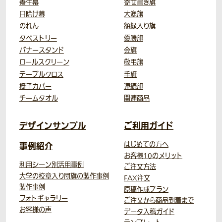
養生幕
寄せ書き旗
日除け幕
大漁旗
のれん
額縁入り旗
タペストリー
優勝旗
バナースタンド
会旗
ロールスクリーン
敬弔旗
テーブルクロス
手旗
椅子カバー
連続旗
チームタオル
関連商品
デザインサンプル
ご利用ガイド
事例紹介
はじめての方へ
お客様10のメリット
利用シーン別活用事例
ご注文方法
大学の校章入り団旗の製作事例
FAX注文
製作事例
原稿作成プラン
フォトギャラリー
ご注文から商品到着まで
お客様の声
データ入稿ガイド