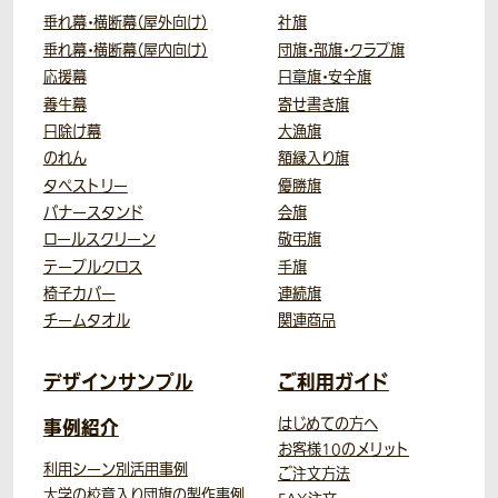
垂れ幕・横断幕（屋外向け）
社旗
垂れ幕・横断幕（屋内向け）
団旗・部旗・クラブ旗
応援幕
日章旗・安全旗
養生幕
寄せ書き旗
日除け幕
大漁旗
のれん
額縁入り旗
タペストリー
優勝旗
バナースタンド
会旗
ロールスクリーン
敬弔旗
テーブルクロス
手旗
椅子カバー
連続旗
チームタオル
関連商品
デザインサンプル
ご利用ガイド
事例紹介
はじめての方へ
お客様10のメリット
利用シーン別活用事例
ご注文方法
大学の校章入り団旗の製作事例