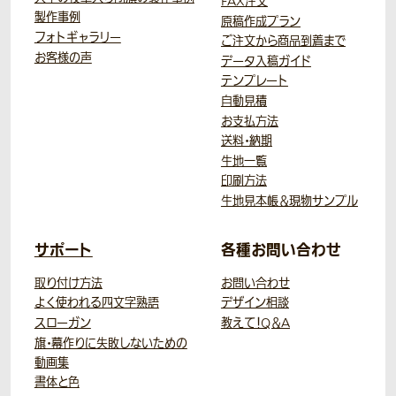
FAX注文
製作事例
原稿作成プラン
フォトギャラリー
ご注文から商品到着まで
お客様の声
データ入稿ガイド
テンプレート
自動見積
お支払方法
送料・納期
生地一覧
印刷方法
生地見本帳＆現物サンプル
サポート
各種お問い合わせ
取り付け方法
お問い合わせ
よく使われる四文字熟語
デザイン相談
スローガン
教えて！Q＆A
旗・幕作りに失敗しないための
動画集
書体と色