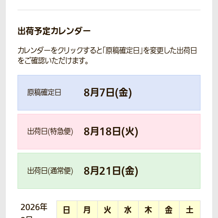
出荷予定カレンダー
カレンダーをクリックすると「原稿確定日」を変更した出荷日
をご確認いただけます。
8
月
7
日(
金
)
原稿確定日
8
月
18
日(
火
)
出荷日(特急便)
8
月
21
日(
金
)
出荷日(通常便)
2026年
日
月
火
水
木
金
土