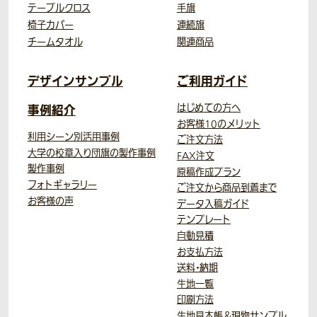
テーブルクロス
手旗
椅子カバー
連続旗
チームタオル
関連商品
デザインサンプル
ご利用ガイド
事例紹介
はじめての方へ
お客様10のメリット
利用シーン別活用事例
ご注文方法
大学の校章入り団旗の製作事例
FAX注文
製作事例
原稿作成プラン
フォトギャラリー
ご注文から商品到着まで
お客様の声
データ入稿ガイド
テンプレート
自動見積
お支払方法
送料・納期
生地一覧
印刷方法
生地見本帳＆現物サンプル