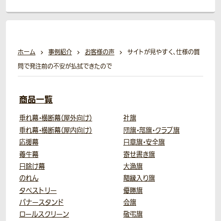
ホーム
事例紹介
お客様の声
サイトが見やすく、仕様の質
問で発注前の不安が払拭できたので
商品一覧
垂れ幕・横断幕（屋外向け）
社旗
垂れ幕・横断幕（屋内向け）
団旗・部旗・クラブ旗
応援幕
日章旗・安全旗
養生幕
寄せ書き旗
日除け幕
大漁旗
のれん
額縁入り旗
タペストリー
優勝旗
バナースタンド
会旗
ロールスクリーン
敬弔旗