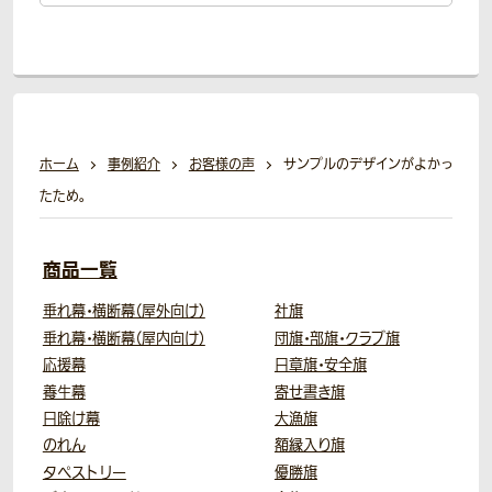
ホーム
事例紹介
お客様の声
サンプルのデザインがよかっ
たため。
商品一覧
垂れ幕・横断幕（屋外向け）
社旗
垂れ幕・横断幕（屋内向け）
団旗・部旗・クラブ旗
応援幕
日章旗・安全旗
養生幕
寄せ書き旗
日除け幕
大漁旗
のれん
額縁入り旗
タペストリー
優勝旗