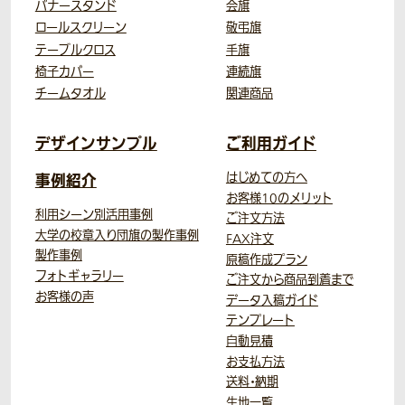
バナースタンド
会旗
ロールスクリーン
敬弔旗
テーブルクロス
手旗
椅子カバー
連続旗
チームタオル
関連商品
デザインサンプル
ご利用ガイド
事例紹介
はじめての方へ
お客様10のメリット
利用シーン別活用事例
ご注文方法
大学の校章入り団旗の製作事例
FAX注文
製作事例
原稿作成プラン
フォトギャラリー
ご注文から商品到着まで
お客様の声
データ入稿ガイド
テンプレート
自動見積
お支払方法
送料・納期
生地一覧