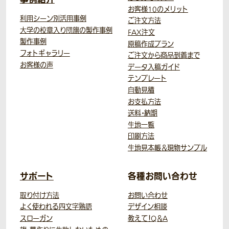
お客様10のメリット
利用シーン別活用事例
ご注文方法
大学の校章入り団旗の製作事例
FAX注文
製作事例
原稿作成プラン
フォトギャラリー
ご注文から商品到着まで
お客様の声
データ入稿ガイド
テンプレート
自動見積
お支払方法
送料・納期
生地一覧
印刷方法
生地見本帳＆現物サンプル
サポート
各種お問い合わせ
取り付け方法
お問い合わせ
よく使われる四文字熟語
デザイン相談
スローガン
教えて！Q＆A