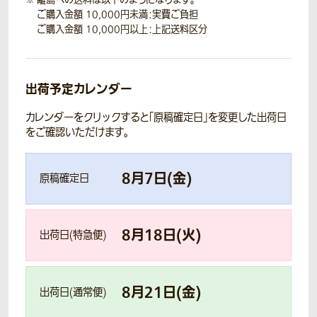
ご購入金額 10,000円未満：実費ご負担
ご購入金額 10,000円以上：上記送料区分
出荷予定カレンダー
カレンダーをクリックすると「原稿確定日」を変更した出荷日
をご確認いただけます。
8
月
7
日(
金
)
原稿確定日
8
月
18
日(
火
)
出荷日(特急便)
8
月
21
日(
金
)
出荷日(通常便)