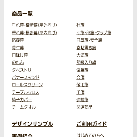
商品一覧
垂れ幕・横断幕（屋外向け）
社旗
垂れ幕・横断幕（屋内向け）
団旗・部旗・クラブ旗
応援幕
日章旗・安全旗
養生幕
寄せ書き旗
日除け幕
大漁旗
のれん
額縁入り旗
タペストリー
優勝旗
バナースタンド
会旗
ロールスクリーン
敬弔旗
テーブルクロス
手旗
椅子カバー
連続旗
チームタオル
関連商品
デザインサンプル
ご利用ガイド
事例紹介
はじめての方へ