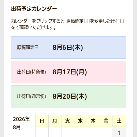
出荷予定カレンダー
カレンダーをクリックすると「原稿確定日」を変更した出荷日
をご確認いただけます。
8
月
6
日(
木
)
原稿確定日
8
月
17
日(
月
)
出荷日(特急便)
8
月
20
日(
木
)
出荷日(通常便)
2026年
日
月
火
水
木
金
土
8月
1