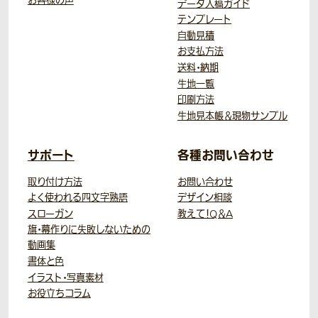
お客様の声
データ入稿ガイド
テンプレート
自動見積
お支払方法
送料・納期
生地一覧
印刷方法
生地見本帳＆現物サンプル
サポート
各種お問い合わせ
取り付け方法
お問い合わせ
よく使われる四文字熟語
デザイン相談
スローガン
教えて！Q＆A
旗・幕作りに失敗しないための
動画集
書体と色
イラスト・写真素材
お役立ちコラム