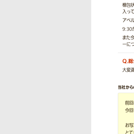
梱包状
入って
アペルザ
9:3
また
ーに
Q.
総
大変
当社から
前回
今回
お写
とて