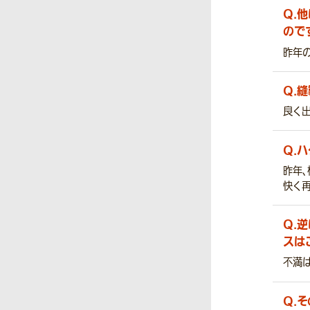
Q.
他
ので
昨年
Q.
縫
良く
Q.
ハ
昨年、
快く
Q.
逆
スは
不満
Q.
そ