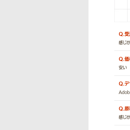
Q.
受
感じ
Q.
価
安い
Q.
デ
Adob
Q.
原
感じ