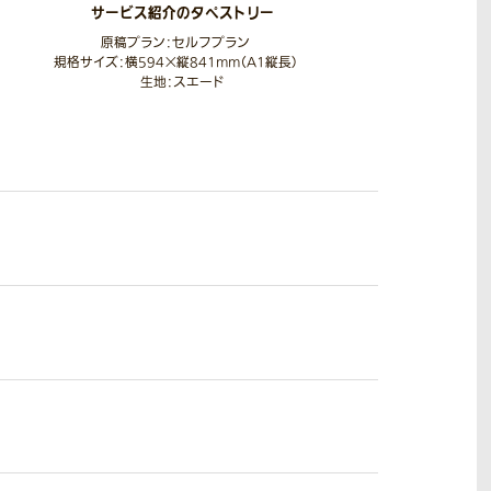
サービス紹介のタペストリー
原稿プラン：セルフプラン
規格サイズ：横594×縦841mm（A1縦長）
規格サイ
生地：スエード