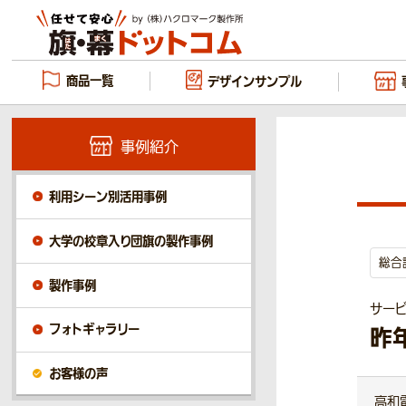
商品一覧
デザイン
サンプル
事例紹介
利用シーン別活用事例
大学の校章入り団旗の製作事例
総合
製作事例
サービ
フォトギャラリー
昨
お客様の声
高和