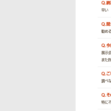
Q.
納
早い
Q.
聞
勧め
Q.
今
展示会
また昨
Q.
ご
調べ
Q.
そ
特に