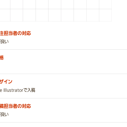
事業紹介のタペストリー
原稿プラン：セルフプラン
規格サイズ：横594×縦841mm（A1縦長）
生地：スエード
注担当者の対応
が良い
格
ザイン
e Illustratorで入稿
稿担当者の対応
が良い