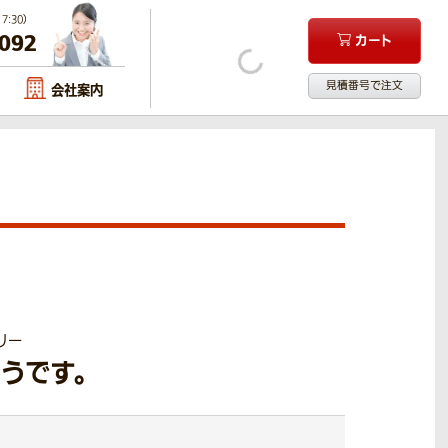
:30）
-092
カート
見積番号で注文
会社案内
リー
うです。