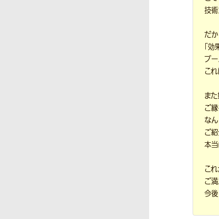
技術
だか
「効
ブー
これ
また
ご縁
なん
ご紹
本当
これ
ご満
今後