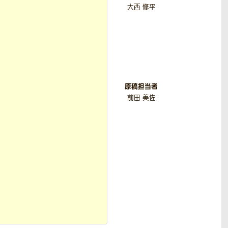
大西 修平
原稿担当者
前田 美佐