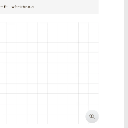
ード：
宣伝・告知・案内