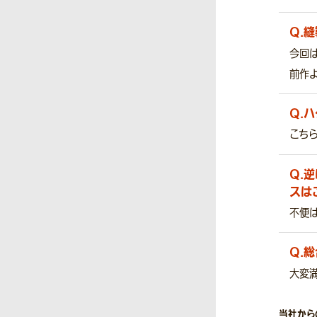
Q.
縫
今回
前作よ
Q.
ハ
こち
Q.
逆
スは
不便
Q.
総
大変
当社から