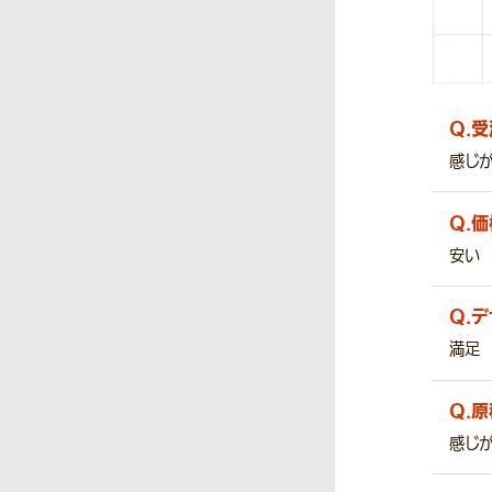
Q.
受
感じ
Q.
価
安い
Q.
デ
満足
Q.
原
感じ