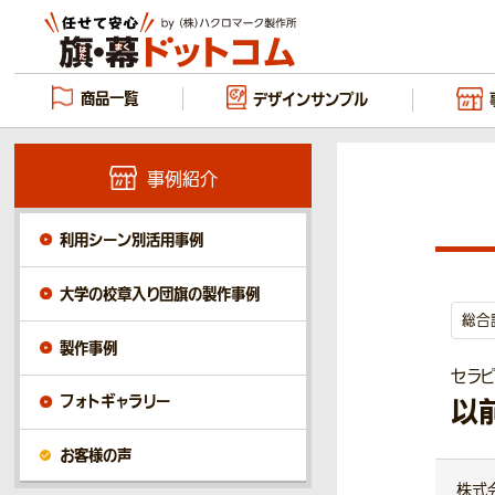
商品一覧
デザイン
サンプル
事例紹介
利用シーン別活用事例
大学の校章入り団旗の製作事例
総合
製作事例
セラ
フォトギャラリー
以
お客様の声
株式