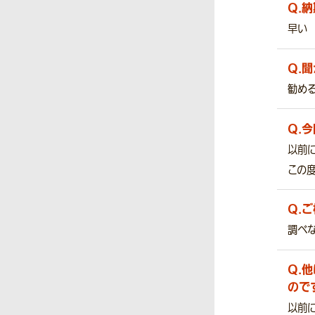
Q.
納
早い
Q.
聞
勧め
Q.
今
以前
この
Q.
ご
調べ
Q.
他
ので
以前