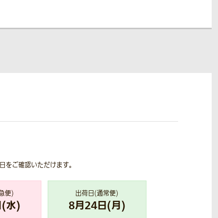
荷日をご確認いただけます。
急便)
出荷日(通常便)
(
水
)
8
月
24
日(
月
)