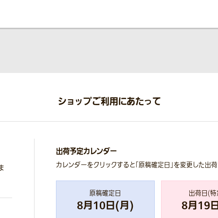
ショップご利用にあたって
出荷予定カレンダー
カレンダーをクリックすると「原稿確定日」を変更した出
ま
原稿確定日
出荷日(特
8
月
10
日(
月
)
8
月
19
日