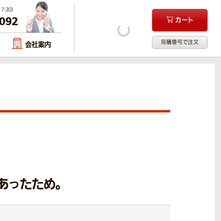
:30）
-092
カート
見積番号で注文
会社案内
あったため。