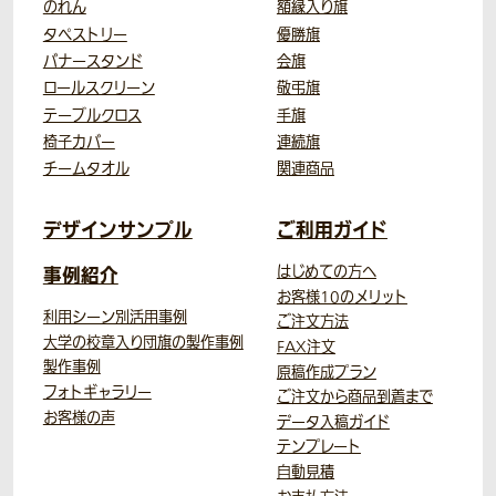
のれん
額縁入り旗
タペストリー
優勝旗
バナースタンド
会旗
ロールスクリーン
敬弔旗
テーブルクロス
手旗
椅子カバー
連続旗
チームタオル
関連商品
デザインサンプル
ご利用ガイド
事例紹介
はじめての方へ
お客様10のメリット
利用シーン別活用事例
ご注文方法
大学の校章入り団旗の製作事例
FAX注文
製作事例
原稿作成プラン
フォトギャラリー
ご注文から商品到着まで
お客様の声
データ入稿ガイド
テンプレート
自動見積