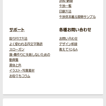
送料・納期
生地一覧
印刷方法
生地見本帳＆現物サンプル
サポート
各種お問い合わせ
取り付け方法
お問い合わせ
よく使われる四文字熟語
デザイン相談
スローガン
教えて！Q＆A
旗・幕作りに失敗しないための
動画集
書体と色
イラスト・写真素材
お役立ちコラム