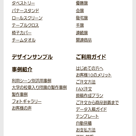
タペストリー
優勝旗
バナースタンド
会旗
ロールスクリーン
敬弔旗
テーブルクロス
手旗
椅子カバー
連続旗
チームタオル
関連商品
デザインサンプル
ご利用ガイド
事例紹介
はじめての方へ
お客様10のメリット
利用シーン別活用事例
ご注文方法
大学の校章入り団旗の製作事例
FAX注文
製作事例
原稿作成プラン
フォトギャラリー
ご注文から商品到着まで
お客様の声
データ入稿ガイド
テンプレート
自動見積
お支払方法