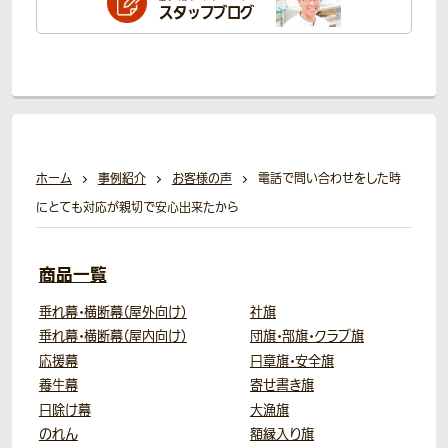
スタッフブログ
ホーム
事例紹介
お客様の声
電話で問い合わせをした時
にとても対応が親切で安心出来たから
商品一覧
垂れ幕・横断幕（屋外向け）
社旗
垂れ幕・横断幕（屋内向け）
団旗・部旗・クラブ旗
応援幕
日章旗・安全旗
養生幕
寄せ書き旗
日除け幕
大漁旗
のれん
額縁入り旗