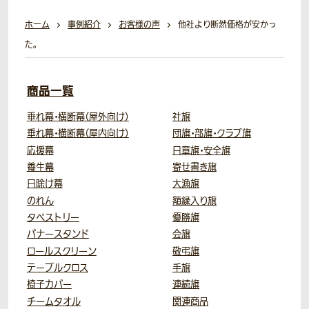
ホーム
事例紹介
お客様の声
他社より断然価格が安かっ
た。
商品一覧
垂れ幕・横断幕（屋外向け）
社旗
垂れ幕・横断幕（屋内向け）
団旗・部旗・クラブ旗
応援幕
日章旗・安全旗
養生幕
寄せ書き旗
日除け幕
大漁旗
のれん
額縁入り旗
タペストリー
優勝旗
バナースタンド
会旗
ロールスクリーン
敬弔旗
テーブルクロス
手旗
椅子カバー
連続旗
チームタオル
関連商品