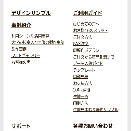
デザインサンプル
ご利用ガイド
事例紹介
はじめての方へ
お客様10のメリット
利用シーン別活用事例
ご注文方法
大学の校章入り団旗の製作事例
FAX注文
製作事例
原稿作成プラン
フォトギャラリー
ご注文から商品到着まで
お客様の声
データ入稿ガイド
テンプレート
自動見積
お支払方法
送料・納期
生地一覧
印刷方法
生地見本帳＆現物サンプル
サポート
各種お問い合わせ