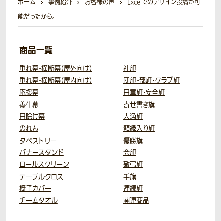
ホーム
事例紹介
お客様の声
Excelでのデザイン投稿が可
能だったから。
商品一覧
垂れ幕・横断幕（屋外向け）
社旗
垂れ幕・横断幕（屋内向け）
団旗・部旗・クラブ旗
応援幕
日章旗・安全旗
養生幕
寄せ書き旗
日除け幕
大漁旗
のれん
額縁入り旗
タペストリー
優勝旗
バナースタンド
会旗
ロールスクリーン
敬弔旗
テーブルクロス
手旗
椅子カバー
連続旗
チームタオル
関連商品