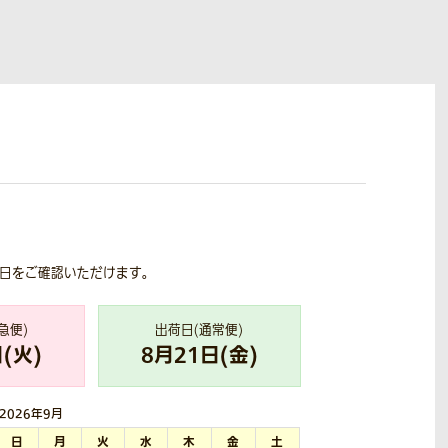
荷日をご確認いただけます。
急便)
出荷日(通常便)
(
火
)
8
月
21
日(
金
)
2026年
9月
日
月
火
水
木
金
土