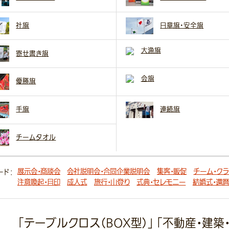
社旗
日章旗・安全旗
大漁旗
寄せ書き旗
会旗
優勝旗
手旗
連続旗
チームタオル
展示会・商談会
会社説明会・合同企業説明会
集客・販促
チーム・ク
ード：
注意喚起・目印
成人式
旅行・山登り
式典・セレモニー
結婚式・還暦
「テーブルクロス（BOX型）」 「不動産・建築