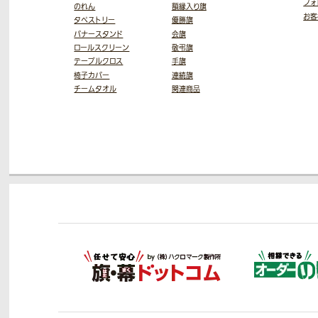
フォ
のれん
額縁入り旗
お客
タペストリー
優勝旗
バナースタンド
会旗
ロールスクリーン
敬弔旗
テーブルクロス
手旗
椅子カバー
連続旗
チームタオル
関連商品