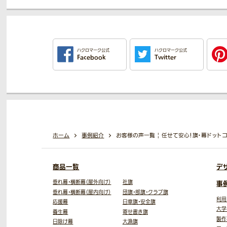
ハクロマーク公式
ハクロマーク公式
Facebook
Twitter
ホーム
事例紹介
お客様の声一覧 | 任せて安心！旗・幕ドット
商品一覧
デ
垂れ幕・横断幕（屋外向け）
社旗
事
垂れ幕・横断幕（屋内向け）
団旗・部旗・クラブ旗
利用
応援幕
日章旗・安全旗
大学
養生幕
寄せ書き旗
製作
日除け幕
大漁旗