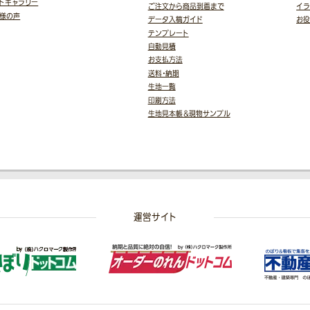
トギャラリー
ご注文から商品到着まで
イラ
様の声
データ入稿ガイド
お
テンプレート
自動見積
お支払方法
送料・納期
生地一覧
印刷方法
生地見本帳＆現物サンプル
運営サイト