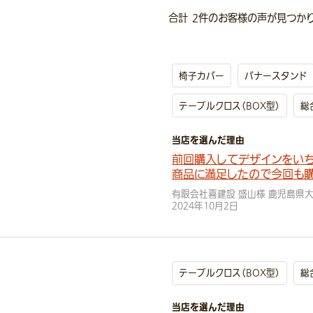
合計
2
件のお客様の声が見つかり
椅子カバー
バナースタンド
テーブルクロス（BOX型）
総
当店を選んだ理由
前回購入してデザインをいち
商品に満足したので今回も購
有限会社喜建設 盛山様 鹿児島県
2024年10月2日
テーブルクロス（BOX型）
総
当店を選んだ理由