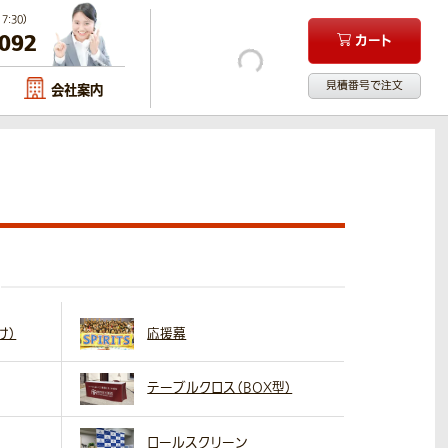
:30）
-092
カート
見積番号で注文
会社案内
け）
応援幕
テーブルクロス（BOX型）
ロールスクリーン