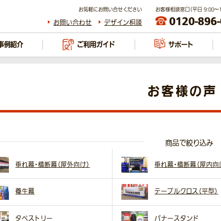
お気軽にお問い合せください
お客様相談窓口（平日 9:00～17
0120-896
お問い合わせ
デザイン相談
事例紹介
ご利用ガイド
サポート
お客様の声
商品で絞り込み
垂れ幕・横断幕（屋外向け）
垂れ幕・横断幕（屋内向
養生幕
テーブルクロス（平型）
タペストリー
バナースタンド