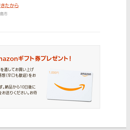
できたから
ヶ島市
mazonギフト券
プレゼント！
プを通してお買い上げ
感想（辛口も歓迎）をお
す。
納品から10日後に
をお送りください。お待