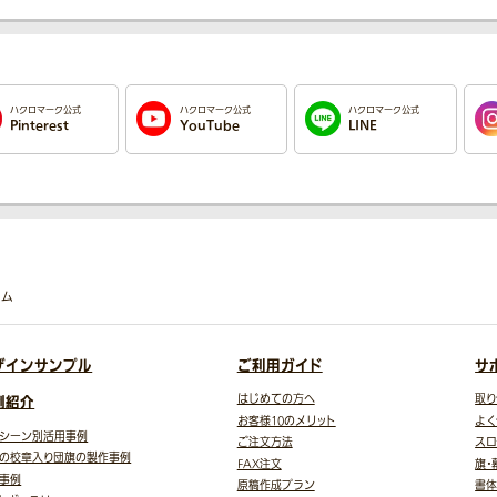
ハクロマーク公式
ハクロマーク公式
ハクロマーク公式
Pinterest
YouTube
LINE
コム
ザインサンプル
ご利用ガイド
サ
例紹介
はじめての方へ
取り
お客様10のメリット
よく
シーン別活用事例
ご注文方法
スロ
の校章入り団旗の製作事例
FAX注文
旗・
事例
原稿作成プラン
書体