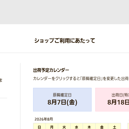
ショップご利用にあたって
出荷予定カレンダー
カレンダーをクリックすると「原稿確定日」を変更した出
ま
原稿確定日
出荷日(特
8
月
7
日(
金
)
8
月
18
日
2026年
8月
日
月
火
水
木
金
土