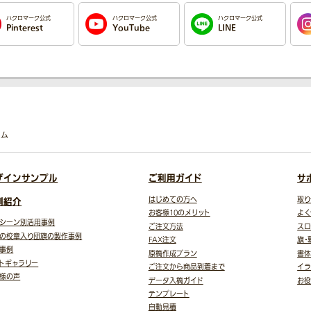
ハクロマーク公式
ハクロマーク公式
ハクロマーク公式
Pinterest
YouTube
LINE
コム
ザインサンプル
ご利用ガイド
サ
例紹介
はじめての方へ
取り
お客様10のメリット
よく
シーン別活用事例
ご注文方法
スロ
の校章入り団旗の製作事例
FAX注文
旗・
事例
原稿作成プラン
書体
トギャラリー
ご注文から商品到着まで
イラ
様の声
データ入稿ガイド
お
テンプレート
自動見積