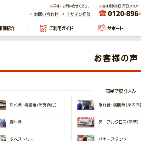
お気軽にお問い合せください
お客様相談窓口（平日 9:00～17
0120-896
お問い合わせ
デザイン相談
事例紹介
ご利用ガイド
サポート
お客様の声
商品で絞り込み
垂れ幕・横断幕（屋外向け）
垂れ幕・横断幕（屋内向
養生幕
テーブルクロス（平型）
タペストリー
バナースタンド