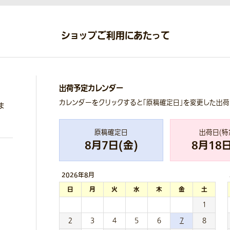
ショップご利用にあたって
出荷予定カレンダー
カレンダーをクリックすると「原稿確定日」を変更した出
ま
原稿確定日
出荷日(特
8
月
7
日(
金
)
8
月
18
日
2026年
8月
日
月
火
水
木
金
土
1
2
3
4
5
6
7
8