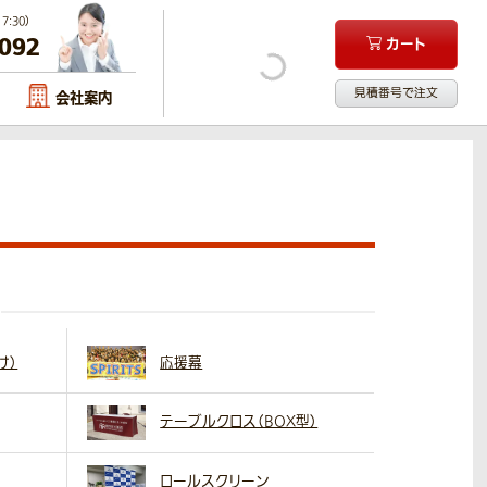
:30）
-092
カート
見積番号で注文
会社案内
け）
応援幕
テーブルクロス（BOX型）
ロールスクリーン