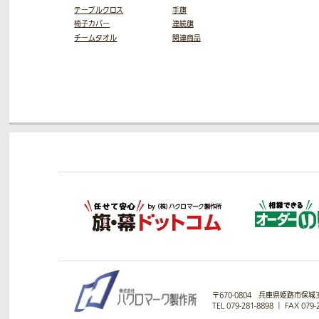
テーブルクロス
手旗
椅子カバー
連続旗
チームタオル
関連商品
〒670-0804
兵庫県姫路市保城33
TEL 079-281-8898
｜
FAX 079-