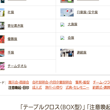
社旗
日章旗・安全旗
大漁旗
寄せ書き旗
会旗
優勝旗
手旗
連続旗
チームタオル
展示会・商談会
会社説明会・合同企業説明会
集客・販促
チーム・ク
ード：
注意喚起・目印
成人式
旅行・山登り
式典・セレモニー
結婚式・還暦
「テーブルクロス（BOX型）」 「注意喚