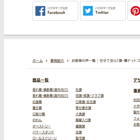
ハクロマーク公式
ハクロマーク公式
Facebook
Twitter
ホーム
事例紹介
お客様の声一覧 | 任せて安心！旗・幕ドット
商品一覧
デ
垂れ幕・横断幕（屋外向け）
社旗
事
垂れ幕・横断幕（屋内向け）
団旗・部旗・クラブ旗
利用
応援幕
日章旗・安全旗
大学
養生幕
寄せ書き旗
製作
日除け幕
大漁旗
フォ
のれん
額縁入り旗
お客
タペストリー
優勝旗
バナースタンド
会旗
ロールスクリーン
敬弔旗