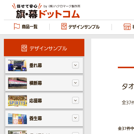
商品一覧
デザイン
サンプル
デザインサンプル
垂れ幕
横断幕
タオ
応援幕
全37
養生幕
全37件