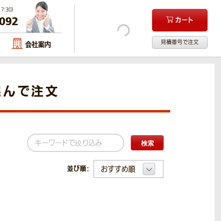
:30）
-092
カート
見積番号で注文
会社案内
選んで注文
検索
並び順：