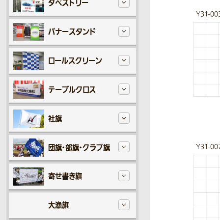
タペストリー
Y31-00
バナースタンド
ロールスクリーン
テーブルクロス
社旗
団旗・部旗・クラブ旗
Y31-00
寄せ書き旗
大漁旗