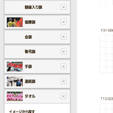
額縁入り旗
優勝旗
Y31-00
会旗
敬弔旗
手旗
連続旗
タオル
T13-02
イメージから探す