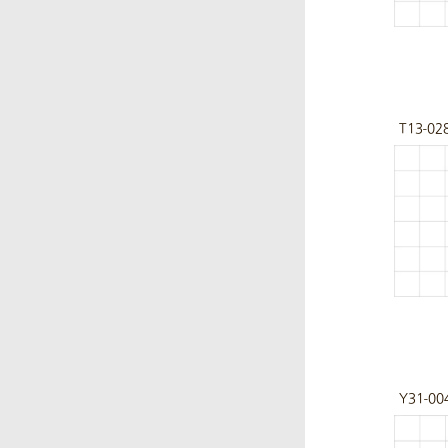
T13-02
Y31-00