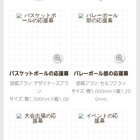
生地：ターポリン
サイズ：横2,400mm×縦1,50
0mm
生地：トロマット
コンセプト：「大人っぽく、クー
ルでかっこよく」とのご要望を
もとに、スタイリッシュな印象
になるよう黒ベースでレイアウ
トさせていただきました。
バスケットボールの応援幕
バレーボール部の応援幕
原稿プラン：デザイナーズプラ
原稿プラン：セルフプラン
ン
サイズ：横5,000mm×縦1,20
サイズ：横1,500mm×縦1,00
0mm
0mm
生地：帆布
生地：トロマット
コンセプト：シンプルにかっこ
いいイメージでデザインをお
作りしました。