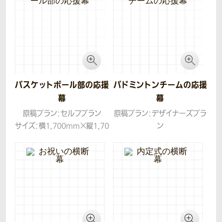
バスケットボール部の応援
バドミントンチームの応援
幕
幕
原稿プラン：セルフプラン
原稿プラン：デザイナーズプラ
サイズ：横1,700mm×縦1,70
ン
0mm
サイズ：横1,500mm×縦1,00
生地：トロマット
0mm
生地：トロマット
コンセプト：四字熟語のメッセ
ージに合わせて爽やかな青空
の背景にしました。黄色をアク
セントに使って目立つ配色に