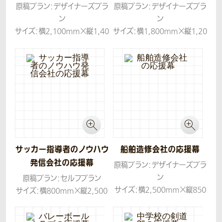
原稿プラン：デザイナーズプラ
原稿プラン：デザイナーズプラ
ン
ン
サイズ：横2,100mm×縦1,40
サイズ：横1,800mm×縦1,20
0mm
0mm
生地：帆布
生地：帆布
コンセプト：チーム名、ロゴ、社
コンセプト：お客様のデザイン
名それぞれが目立つように色
案をもとに、夢をずっと持ち続
付け・レイアウトしたものです。
けて成長してほしいという思
いを込めて、流れるような背景
柄を入れてレイアウトしたもの
です。
サッカー指導者のノウハウ
船舶造修会社の応援幕
発信会社の応援幕
原稿プラン：デザイナーズプラ
ン
原稿プラン：セルフプラン
サイズ：横2,500mm×縦850
サイズ：横800mm×縦2,500
mm
mm
生地：トロマット
生地：ターポリン