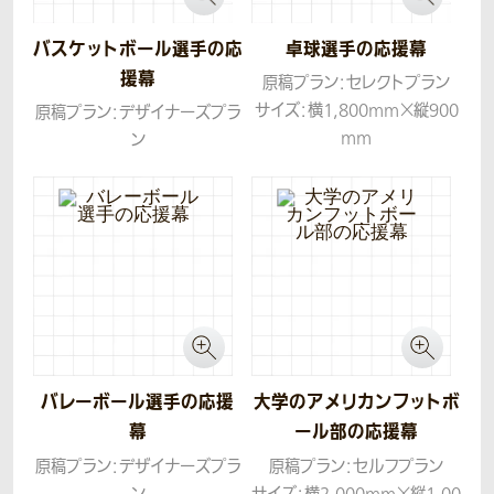
バスケットボール選手の応
卓球選手の応援幕
援幕
原稿プラン：セレクトプラン
サイズ：横1,800mm×縦900
原稿プラン：デザイナーズプラ
mm
ン
生地：トロマット
サイズ：横1,500mm×縦1,00
0mm
生地：トロマット
コンセプト：お客様からいただ
いたデザイン案をもとに、「背
景は輝いている感じにしてほ
しい」とご要望がありましたの
で、キラキラの柄をお入れした
ものです。
バレーボール選手の応援
大学のアメリカンフットボ
幕
ール部の応援幕
原稿プラン：デザイナーズプラ
原稿プラン：セルフプラン