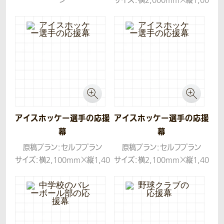
ン
サイズ：横2,000mm×縦1,00
サイズ：横1,800mm×縦900
0mm
mm
生地：トロマット
生地：トロマット
コンセプト：「文字は丸め、背景
は赤から紺のグラデーション
で、力強さと美しさを」というオ
ーダーでしたので、背景は女性
の力強さをグラデーションで
表現し、選手のシルエットとお
アイスホッケー選手の応援
アイスホッケー選手の応援
名前にある「輝き」を加えてデ
幕
幕
ザインしてみました。
原稿プラン：セルフプラン
原稿プラン：セルフプラン
サイズ：横2,100mm×縦1,40
サイズ：横2,100mm×縦1,40
0mm
0mm
生地：トロマット
生地：トロマット