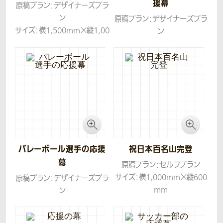
援幕
原稿プラン：デザイナーズプラ
ン
原稿プラン：デザイナーズプラ
サイズ：横1,500mm×縦1,00
ン
0mm
サイズ：横3,000mm×縦1,80
生地：トロマット
0mm
コンセプト：お写真をシルエッ
生地：トロマット
ト化し、お名前に炎をあしらっ
コンセプト：お客様のレイアウ
たご希望のイメージが具体的
トイメージを参考に、学校名と
におありでしたので、ご希望に
「飛躍」の両方が目立つように
忠実に再現しました。
デザインさせていただきまし
た。
バレーボール選手の応援
祝日本百名山完登
幕
原稿プラン：セルフプラン
サイズ：横1,000mm×縦600
原稿プラン：デザイナーズプラ
mm
ン
生地：トロマット
サイズ：横1,800mm×縦900
mm