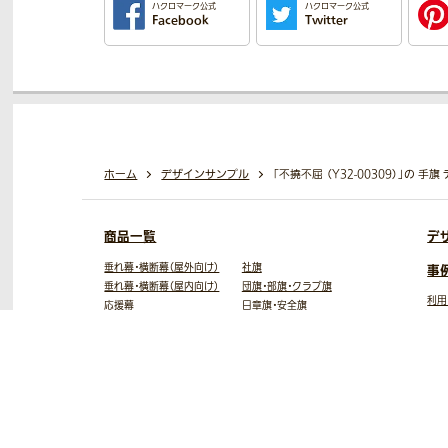
ハクロマーク公式
ハクロマーク公式
Facebook
Twitter
ホーム
デザインサンプル
「不撓不屈 （Y32-00309）」の 
商品一覧
デ
垂れ幕・横断幕（屋外向け）
社旗
事
垂れ幕・横断幕（屋内向け）
団旗・部旗・クラブ旗
利用
応援幕
日章旗・安全旗
大学
養生幕
寄せ書き旗
製作
日除け幕
大漁旗
フォ
のれん
額縁入り旗
お客
タペストリー
優勝旗
バナースタンド
会旗
ロールスクリーン
敬弔旗
テーブルクロス
手旗