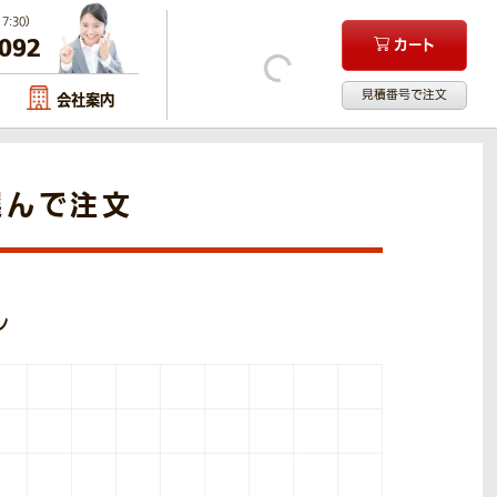
:30）
-092
カート
見積番号で注文
会社案内
選んで注文
ル