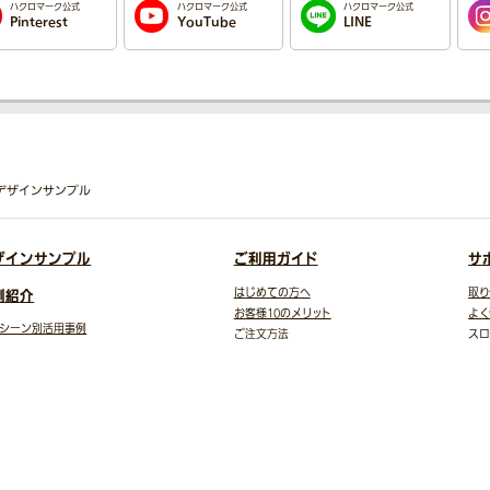
ハクロマーク公式
ハクロマーク公式
ハクロマーク公式
Pinterest
YouTube
LINE
手旗 デザインサンプル
ザインサンプル
ご利用ガイド
サ
例紹介
はじめての方へ
取り
お客様10のメリット
よく
シーン別活用事例
ご注文方法
スロ
の校章入り団旗の製作事例
FAX注文
旗・
事例
原稿作成プラン
書体
トギャラリー
ご注文から商品到着まで
イラ
様の声
データ入稿ガイド
お
テンプレート
自動見積
お支払方法