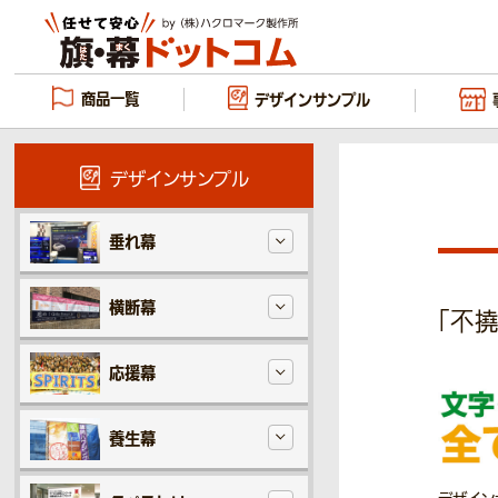
商品一覧
デザイン
サンプル
デザインサンプル
垂れ幕
横断幕
「不撓
応援幕
養生幕