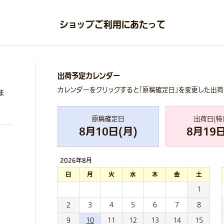
ショップご利用にあたって
出荷予定カレンダー
カレンダーをクリックすると「原稿確定日」を変更した出
ま
原稿確定日
出荷日(特
8
月
10
日(
月
)
8
月
19
日
2026年
8月
日
月
火
水
木
金
土
1
2
3
4
5
6
7
8
9
10
11
12
13
14
15