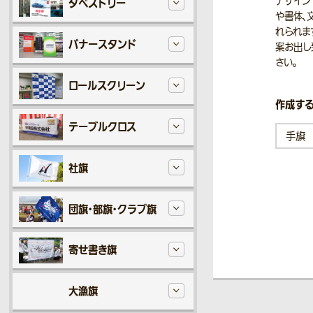
デザイン
タペストリー
や書体、
れられま
バナースタンド
案お出し
さい。
ロールスクリーン
作成する
テーブルクロス
社旗
団旗・部旗・クラブ旗
寄せ書き旗
大漁旗