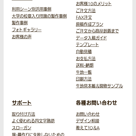
お客様10のメリット
利用シーン別活用事例
ご注文方法
大学の校章入り団旗の製作事例
FAX注文
製作事例
原稿作成プラン
フォトギャラリー
ご注文から商品到着まで
お客様の声
データ入稿ガイド
テンプレート
自動見積
お支払方法
送料・納期
生地一覧
印刷方法
生地見本帳＆現物サンプル
サポート
各種お問い合わせ
取り付け方法
お問い合わせ
よく使われる四文字熟語
デザイン相談
スローガン
教えて！Q＆A
旗・幕作りに失敗しないための