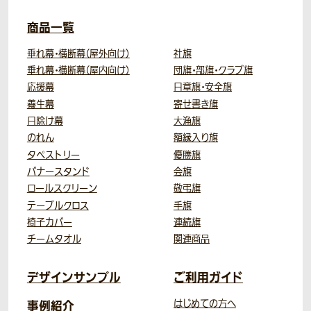
商品一覧
垂れ幕・横断幕（屋外向け）
社旗
垂れ幕・横断幕（屋内向け）
団旗・部旗・クラブ旗
応援幕
日章旗・安全旗
養生幕
寄せ書き旗
日除け幕
大漁旗
のれん
額縁入り旗
タペストリー
優勝旗
バナースタンド
会旗
ロールスクリーン
敬弔旗
テーブルクロス
手旗
椅子カバー
連続旗
チームタオル
関連商品
デザインサンプル
ご利用ガイド
事例紹介
はじめての方へ