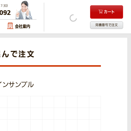
:30）
-092
カート
見積番号で注文
会社案内
選んで注文
ザインサンプル