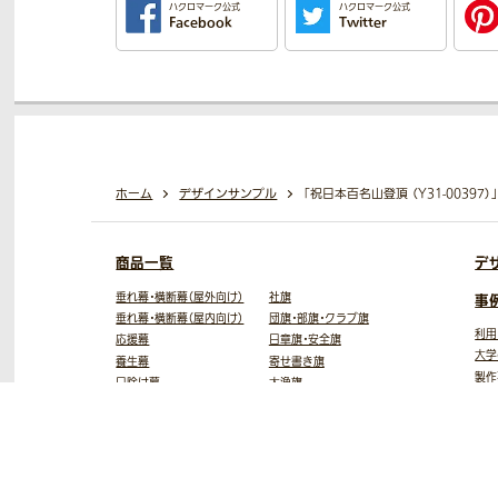
ハクロマーク公式
ハクロマーク公式
Facebook
Twitter
ホーム
デザインサンプル
「祝日本百名山登頂 （Y31-00397
商品一覧
デ
垂れ幕・横断幕（屋外向け）
社旗
事
垂れ幕・横断幕（屋内向け）
団旗・部旗・クラブ旗
利用
応援幕
日章旗・安全旗
大学
養生幕
寄せ書き旗
製作
日除け幕
大漁旗
フォ
のれん
額縁入り旗
お客
タペストリー
優勝旗
バナースタンド
会旗
ロールスクリーン
敬弔旗
テーブルクロス
手旗