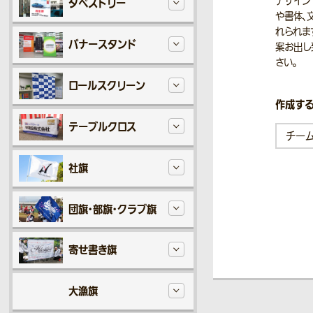
デザイン
タペストリー
や書体、
れられま
バナースタンド
案お出し
さい。
ロールスクリーン
作成する
テーブルクロス
社旗
団旗・部旗・クラブ旗
寄せ書き旗
大漁旗