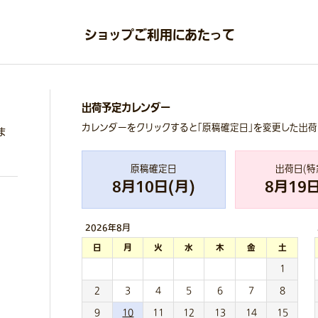
ショップご利用にあたって
出荷予定カレンダー
カレンダーをクリックすると「原稿確定日」を変更した出
ま
原稿確定日
出荷日(特
8
月
10
日(
月
)
8
月
19
日
2026年
8月
日
月
火
水
木
金
土
1
2
3
4
5
6
7
8
9
10
11
12
13
14
15