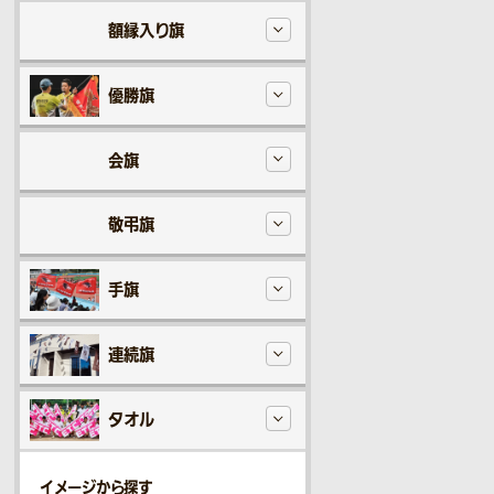
額縁入り旗
優勝旗
会旗
敬弔旗
手旗
連続旗
タオル
イメージから探す