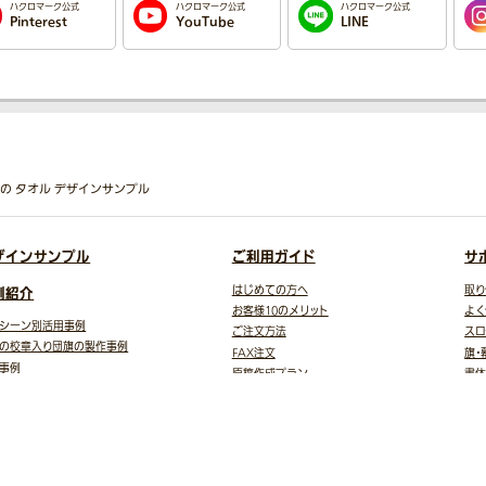
ハクロマーク公式
ハクロマーク公式
ハクロマーク公式
Pinterest
YouTube
LINE
）」の タオル デザインサンプル
ザインサンプル
ご利用ガイド
サ
例紹介
はじめての方へ
取り
お客様10のメリット
よく
シーン別活用事例
ご注文方法
スロ
の校章入り団旗の製作事例
FAX注文
旗・
事例
原稿作成プラン
書体
トギャラリー
ご注文から商品到着まで
イラ
様の声
データ入稿ガイド
お
テンプレート
自動見積
お支払方法