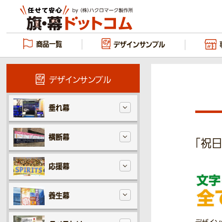
商品一覧
デザイン
サンプル
デザインサンプル
垂れ幕
横断幕
「祝日
応援幕
養生幕