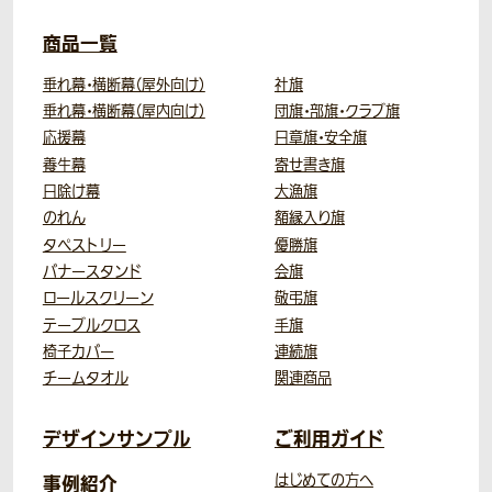
商品一覧
垂れ幕・横断幕（屋外向け）
社旗
垂れ幕・横断幕（屋内向け）
団旗・部旗・クラブ旗
応援幕
日章旗・安全旗
養生幕
寄せ書き旗
日除け幕
大漁旗
のれん
額縁入り旗
タペストリー
優勝旗
バナースタンド
会旗
ロールスクリーン
敬弔旗
テーブルクロス
手旗
椅子カバー
連続旗
チームタオル
関連商品
デザインサンプル
ご利用ガイド
事例紹介
はじめての方へ