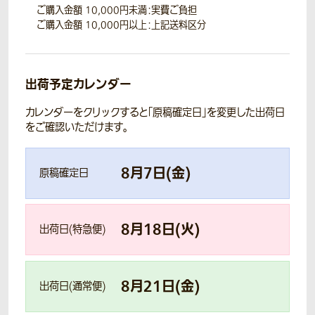
ご購入金額 10,000円未満：実費ご負担
ご購入金額 10,000円以上：上記送料区分
出荷予定カレンダー
カレンダーをクリックすると「原稿確定日」を変更した出荷日
をご確認いただけます。
8
月
7
日(
金
)
原稿確定日
8
月
18
日(
火
)
出荷日(特急便)
8
月
21
日(
金
)
出荷日(通常便)