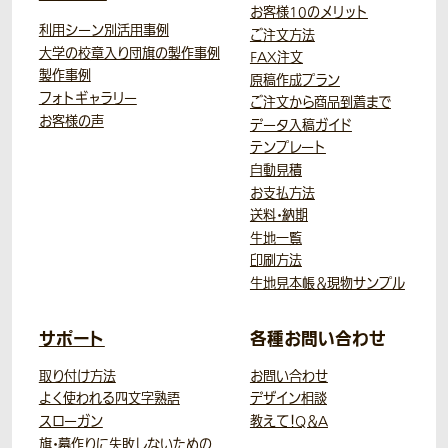
お客様10のメリット
利用シーン別活用事例
ご注文方法
大学の校章入り団旗の製作事例
FAX注文
製作事例
原稿作成プラン
フォトギャラリー
ご注文から商品到着まで
お客様の声
データ入稿ガイド
テンプレート
自動見積
お支払方法
送料・納期
生地一覧
印刷方法
生地見本帳＆現物サンプル
サポート
各種お問い合わせ
取り付け方法
お問い合わせ
よく使われる四文字熟語
デザイン相談
スローガン
教えて！Q＆A
旗・幕作りに失敗しないための