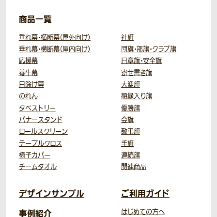
商品一覧
垂れ幕・横断幕（屋外向け）
社旗
垂れ幕・横断幕（屋内向け）
団旗・部旗・クラブ旗
応援幕
日章旗・安全旗
養生幕
寄せ書き旗
日除け幕
大漁旗
のれん
額縁入り旗
タペストリー
優勝旗
バナースタンド
会旗
ロールスクリーン
敬弔旗
テーブルクロス
手旗
椅子カバー
連続旗
チームタオル
関連商品
デザインサンプル
ご利用ガイド
事例紹介
はじめての方へ