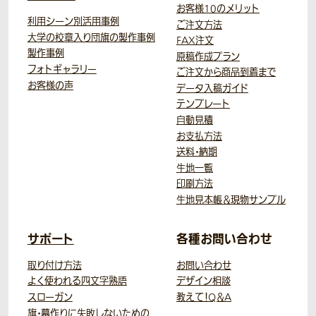
お客様10のメリット
利用シーン別活用事例
ご注文方法
大学の校章入り団旗の製作事例
FAX注文
製作事例
原稿作成プラン
フォトギャラリー
ご注文から商品到着まで
お客様の声
データ入稿ガイド
テンプレート
自動見積
お支払方法
送料・納期
生地一覧
印刷方法
生地見本帳＆現物サンプル
サポート
各種お問い合わせ
取り付け方法
お問い合わせ
よく使われる四文字熟語
デザイン相談
スローガン
教えて！Q＆A
旗・幕作りに失敗しないための