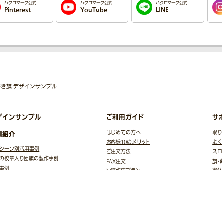
ハクロマーク公式
ハクロマーク公式
ハクロマーク公式
Pinterest
YouTube
LINE
寄せ書き旗 デザインサンプル
ザインサンプル
ご利用ガイド
サ
例紹介
はじめての方へ
取り
お客様10のメリット
よく
シーン別活用事例
ご注文方法
スロ
の校章入り団旗の製作事例
FAX注文
旗・
事例
原稿作成プラン
書体
トギャラリー
ご注文から商品到着まで
イラ
様の声
データ入稿ガイド
お
テンプレート
自動見積
お支払方法