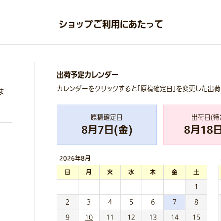
ショップご利用にあたって
出荷予定カレンダー
カレンダーをクリックすると「原稿確定日」を変更した出
ま
原稿確定日
出荷日(特
8
月
7
日(
金
)
8
月
18
日
2026年
8月
日
月
火
水
木
金
土
1
2
3
4
5
6
7
8
9
10
11
12
13
14
15