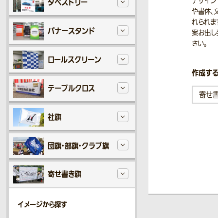
デザイン
タペストリー
や書体、
れられま
バナースタンド
案お出し
さい。
ロールスクリーン
作成する
テーブルクロス
社旗
団旗・部旗・クラブ旗
寄せ書き旗
イメージから探す