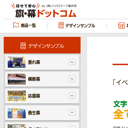
商品一覧
デザイン
サンプル
デザインサンプル
垂れ幕
横断幕
「イベ
応援幕
養生幕