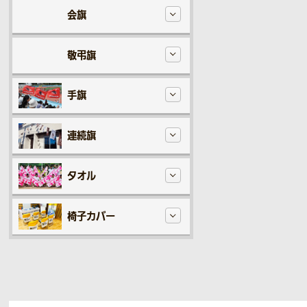
会旗
敬弔旗
手旗
連続旗
タオル
椅子カバー