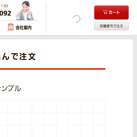
:30）
-092
カート
見積番号で注文
会社案内
選んで注文
ンサンプル