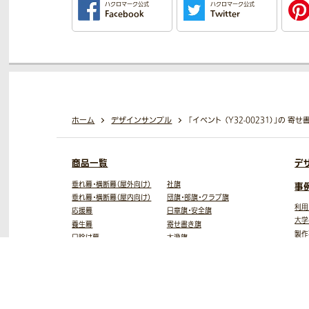
ハクロマーク公式
ハクロマーク公式
Facebook
Twitter
ホーム
デザインサンプル
「イベント （Y32-00231）」の 
商品一覧
デ
垂れ幕・横断幕（屋外向け）
社旗
事
垂れ幕・横断幕（屋内向け）
団旗・部旗・クラブ旗
利用
応援幕
日章旗・安全旗
大学
養生幕
寄せ書き旗
製作
日除け幕
大漁旗
フォ
のれん
額縁入り旗
お客
タペストリー
優勝旗
バナースタンド
会旗
ロールスクリーン
敬弔旗
テーブルクロス
手旗