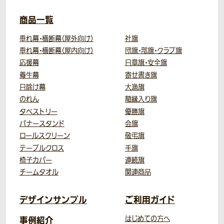
商品一覧
垂れ幕・横断幕（屋外向け）
社旗
垂れ幕・横断幕（屋内向け）
団旗・部旗・クラブ旗
応援幕
日章旗・安全旗
養生幕
寄せ書き旗
日除け幕
大漁旗
のれん
額縁入り旗
タペストリー
優勝旗
バナースタンド
会旗
ロールスクリーン
敬弔旗
テーブルクロス
手旗
椅子カバー
連続旗
チームタオル
関連商品
デザインサンプル
ご利用ガイド
事例紹介
はじめての方へ