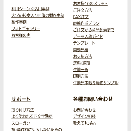
お客様10のメリット
利用シーン別活用事例
ご注文方法
大学の校章入り団旗の製作事例
FAX注文
製作事例
原稿作成プラン
フォトギャラリー
ご注文から商品到着まで
お客様の声
データ入稿ガイド
テンプレート
自動見積
お支払方法
送料・納期
生地一覧
印刷方法
生地見本帳＆現物サンプル
サポート
各種お問い合わせ
取り付け方法
お問い合わせ
よく使われる四文字熟語
デザイン相談
スローガン
教えて！Q＆A
旗・幕作りに失敗しないための