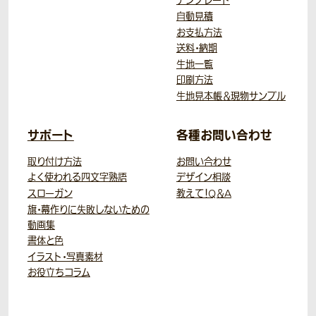
テンプレート
自動見積
お支払方法
送料・納期
生地一覧
印刷方法
生地見本帳＆現物サンプル
サポート
各種お問い合わせ
取り付け方法
お問い合わせ
よく使われる四文字熟語
デザイン相談
スローガン
教えて！Q＆A
旗・幕作りに失敗しないための
動画集
書体と色
イラスト・写真素材
お役立ちコラム