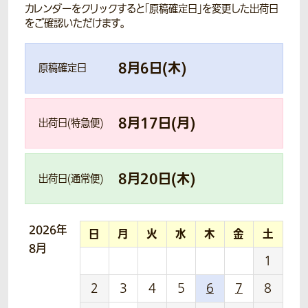
カレンダーをクリックすると「原稿確定日」を変更した出荷日
をご確認いただけます。
8
月
6
日(
木
)
原稿確定日
8
月
17
日(
月
)
出荷日(特急便)
8
月
20
日(
木
)
出荷日(通常便)
2026年
日
月
火
水
木
金
土
8月
1
2
3
4
5
6
7
8