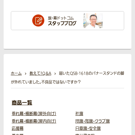
旗・幕ドットコム
スタッフブログ
ホーム
教えて！Q＆A
届いたQSB-1618のバナースタンドの脚
が外れていました。不良品ではないですか？
商品一覧
垂れ幕・横断幕（屋外向け）
社旗
垂れ幕・横断幕（屋内向け）
団旗・部旗・クラブ旗
応援幕
日章旗・安全旗