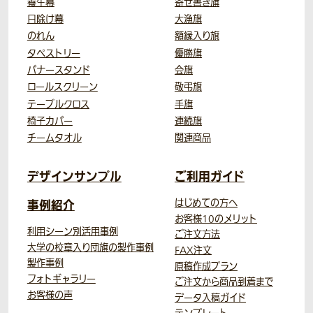
養生幕
寄せ書き旗
日除け幕
大漁旗
のれん
額縁入り旗
タペストリー
優勝旗
バナースタンド
会旗
ロールスクリーン
敬弔旗
テーブルクロス
手旗
椅子カバー
連続旗
チームタオル
関連商品
デザインサンプル
ご利用ガイド
事例紹介
はじめての方へ
お客様10のメリット
利用シーン別活用事例
ご注文方法
大学の校章入り団旗の製作事例
FAX注文
製作事例
原稿作成プラン
フォトギャラリー
ご注文から商品到着まで
お客様の声
データ入稿ガイド