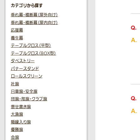
カテゴリから探す
垂れ幕・横断幕（屋外向け）
垂れ幕・横断幕（屋内向け）
応援幕
養生幕
テーブルクロス（平型）
テーブルクロス（BOX型）
タペストリー
バナースタンド
ロールスクリーン
社旗
日章旗・安全旗
団旗・部旗・クラブ旗
寄せ書き旗
大漁旗
額縁入り旗
優勝旗
会旗