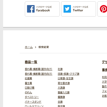
ハクロマーク公式
ハクロマーク公式
Facebook
Twitter
ホーム
検索結果
商品一覧
デ
垂れ幕・横断幕（屋外向け）
社旗
事
垂れ幕・横断幕（屋内向け）
団旗・部旗・クラブ旗
利用
応援幕
日章旗・安全旗
大学
養生幕
寄せ書き旗
製作
日除け幕
大漁旗
フォ
のれん
額縁入り旗
お客
タペストリー
優勝旗
バナースタンド
会旗
ロールスクリーン
敬弔旗