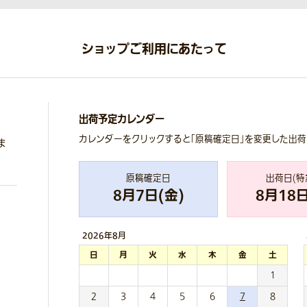
ショップご利用にあたって
出荷予定カレンダー
カレンダーをクリックすると「原稿確定日」を変更した出
ま
原稿確定日
出荷日(特
8
月
7
日(
金
)
8
月
18
日
2026年
8月
日
月
火
水
木
金
土
1
2
3
4
5
6
7
8