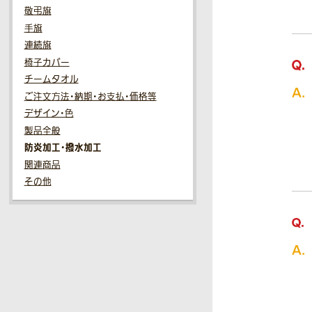
敬弔旗
手旗
連続旗
椅子カバー
チームタオル
ご注文方法・納期・お支払・価格等
デザイン・色
製品全般
防炎加工・撥水加工
関連商品
その他