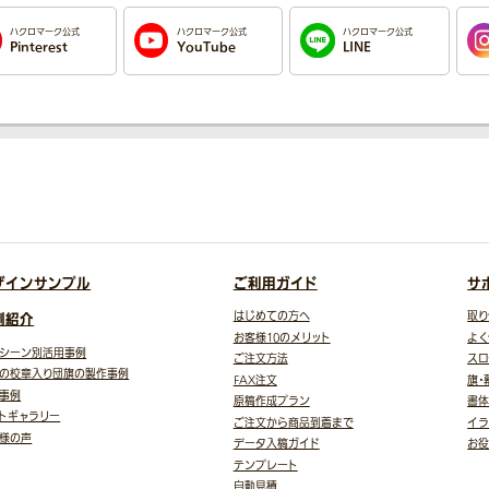
ハクロマーク公式
ハクロマーク公式
ハクロマーク公式
Pinterest
YouTube
LINE
ザインサンプル
ご利用ガイド
サ
例紹介
はじめての方へ
取り
お客様10のメリット
よく
シーン別活用事例
ご注文方法
スロ
の校章入り団旗の製作事例
FAX注文
旗・
事例
原稿作成プラン
書体
トギャラリー
ご注文から商品到着まで
イラ
様の声
データ入稿ガイド
お
テンプレート
自動見積