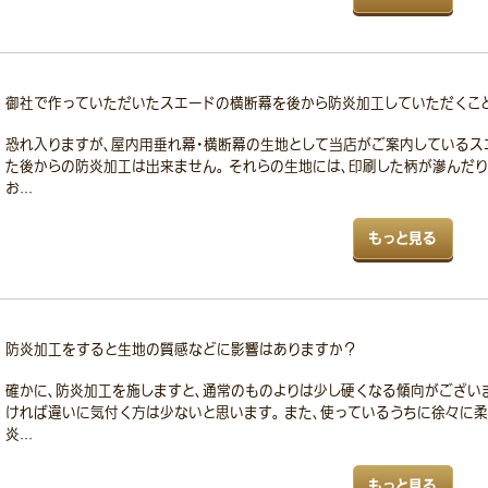
御社で作っていただいたスエードの横断幕を後から防炎加工していただくこ
恐れ入りますが、屋内用垂れ幕・横断幕の生地として当店がご案内しているス
た後からの防炎加工は出来ません。 それらの生地には、印刷した柄が滲んだ
お...
もっと見る
防炎加工をすると生地の質感などに影響はありますか？
確かに、防炎加工を施しますと、通常のものよりは少し硬くなる傾向がございま
ければ違いに気付く方は少ないと思います。 また、使っているうちに徐々に柔
炎...
もっと見る