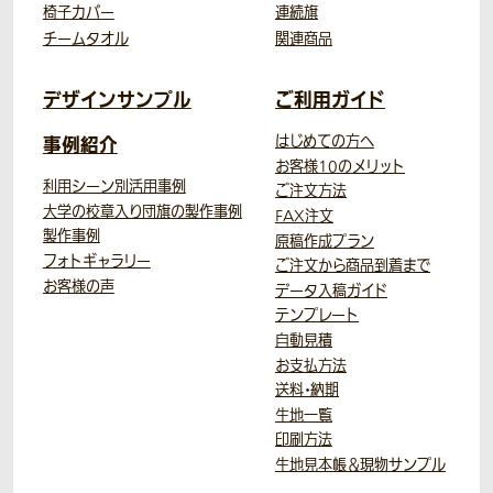
椅子カバー
連続旗
チームタオル
関連商品
デザインサンプル
ご利用ガイド
事例紹介
はじめての方へ
お客様10のメリット
利用シーン別活用事例
ご注文方法
大学の校章入り団旗の製作事例
FAX注文
製作事例
原稿作成プラン
フォトギャラリー
ご注文から商品到着まで
お客様の声
データ入稿ガイド
テンプレート
自動見積
お支払方法
送料・納期
生地一覧
印刷方法
生地見本帳＆現物サンプル