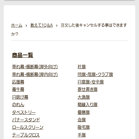
ホーム
教えて！Q＆A
注文した後キャンセルする事はできます
か？
商品一覧
垂れ幕・横断幕（屋外向け）
社旗
垂れ幕・横断幕（屋内向け）
団旗・部旗・クラブ旗
応援幕
日章旗・安全旗
養生幕
寄せ書き旗
日除け幕
大漁旗
のれん
額縁入り旗
タペストリー
優勝旗
バナースタンド
会旗
ロールスクリーン
敬弔旗
テーブルクロス
手旗