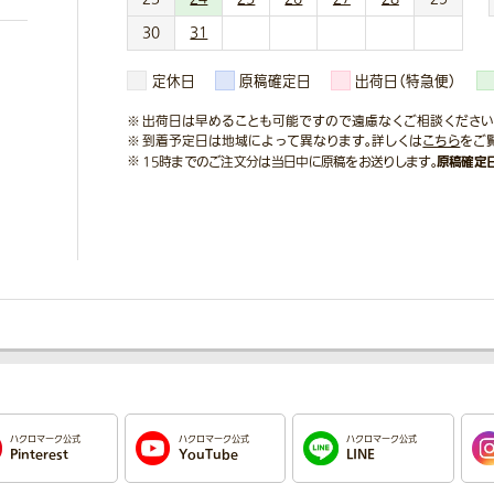
30
31
定休日
原稿確定日
出荷日（特急便）
出荷日は早めることも可能ですので遠慮なくご相談ください
到着予定日は地域によって異なります。詳しくは
こちら
をご
原稿確定
15時までのご注文分は当日中に原稿をお送りします。
ハクロマーク公式
ハクロマーク公式
ハクロマーク公式
Pinterest
YouTube
LINE