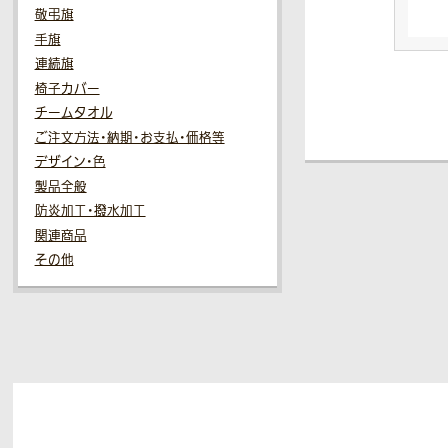
敬弔旗
手旗
連続旗
椅子カバー
チームタオル
ご注文方法・納期・お支払・価格等
デザイン・色
製品全般
防炎加工・撥水加工
関連商品
その他