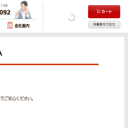
:30）
-092
カート
見積番号で注文
会社案内
A
でご安心ください。