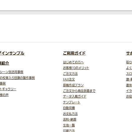
ザインサンプル
ご利用ガイド
サ
例紹介
はじめての方へ
取り
お客様10のメリット
よく
シーン別活用事例
ご注文方法
スロ
の校章入り団旗の製作事例
FAX注文
旗・
事例
原稿作成プラン
書体
トギャラリー
ご注文から商品到着まで
イラ
様の声
データ入稿ガイド
お
テンプレート
自動見積
お支払方法
送料・納期
生地一覧
印刷方法