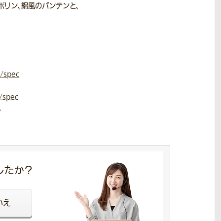
ポリン、綿風のバンテンと、
/spec
/spec
。
したか？
いえ