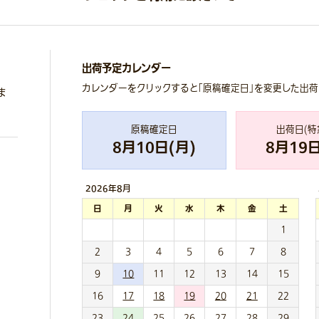
出荷予定カレンダー
カレンダーをクリックすると「原稿確定日」を変更した出
ま
原稿確定日
出荷日(特
8
月
10
日(
月
)
8
月
19
日
2026年
8月
日
月
火
水
木
金
土
1
2
3
4
5
6
7
8
9
10
11
12
13
14
15
16
17
18
19
20
21
22
23
24
25
26
27
28
29