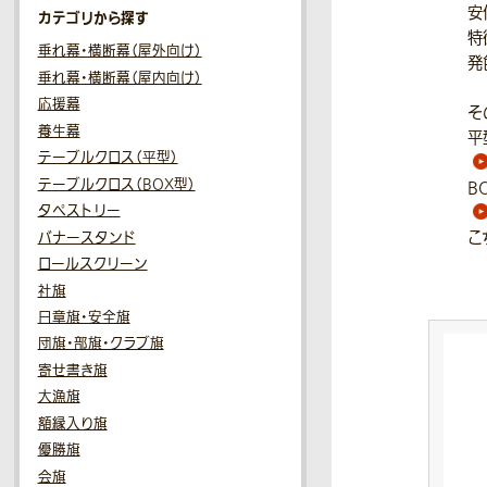
安
カテゴリから探す
特
垂れ幕・横断幕（屋外向け）
発
垂れ幕・横断幕（屋内向け）
応援幕
そ
養生幕
平
テーブルクロス（平型）
テーブルクロス（BOX型）
B
タペストリー
こ
バナースタンド
ロールスクリーン
社旗
日章旗・安全旗
団旗・部旗・クラブ旗
寄せ書き旗
大漁旗
額縁入り旗
優勝旗
会旗