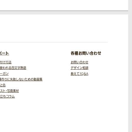
ポート
各種お問い合わせ
付け方法
お問い合わせ
使われる四文字熟語
デザイン相談
ーガン
教えて！Q＆A
幕作りに失敗しないための
動画集
と色
スト・写真素材
役立ちコラム