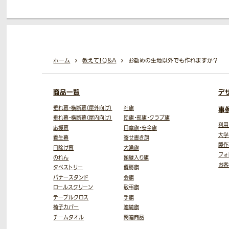
ホーム
教えて！Q＆A
お勧めの生地以外でも作れますか？
商品一覧
デ
垂れ幕・横断幕（屋外向け）
社旗
事
垂れ幕・横断幕（屋内向け）
団旗・部旗・クラブ旗
利用
応援幕
日章旗・安全旗
大学
養生幕
寄せ書き旗
製作
日除け幕
大漁旗
フォ
のれん
額縁入り旗
お客
タペストリー
優勝旗
バナースタンド
会旗
ロールスクリーン
敬弔旗
テーブルクロス
手旗
椅子カバー
連続旗
チームタオル
関連商品