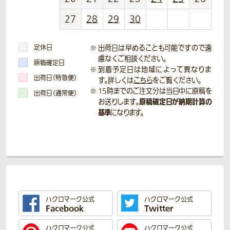
27
28
29
30
定休日
出荷日は早めることも可能ですので遠
慮なくご相談ください。
原稿確定日
到着予定日は地域によって異なりま
出荷日（特急便）
す。詳しくは
こちら
をご覧ください。
15時までのご注文分は当日中に原稿を
出荷日（通常便）
原稿確定日が納期計算の
お送りします。
基準
になります。
ハクロマーク公式
ハクロマーク公式
Facebook
Twitter
ハクロマーク公式
ハクロマーク公式