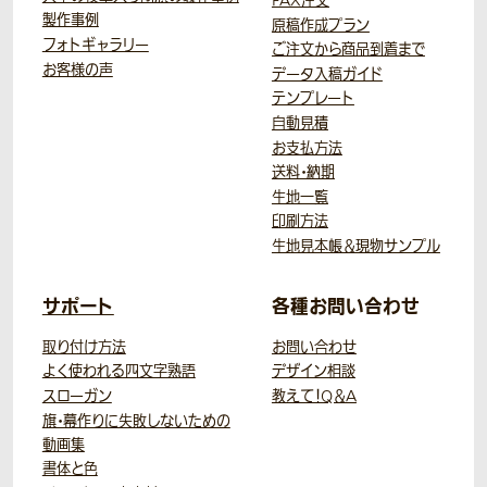
FAX注文
製作事例
原稿作成プラン
フォトギャラリー
ご注文から商品到着まで
お客様の声
データ入稿ガイド
テンプレート
自動見積
お支払方法
送料・納期
生地一覧
印刷方法
生地見本帳＆現物サンプル
サポート
各種お問い合わせ
取り付け方法
お問い合わせ
よく使われる四文字熟語
デザイン相談
スローガン
教えて！Q＆A
旗・幕作りに失敗しないための
動画集
書体と色