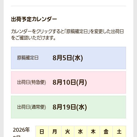
出荷予定カレンダー
カレンダーをクリックすると「原稿確定日」を変更した出荷日
をご確認いただけます。
8
月
5
日(
水
)
原稿確定日
8
月
10
日(
月
)
出荷日(特急便)
8
月
19
日(
水
)
出荷日(通常便)
2026年
日
月
火
水
木
金
土