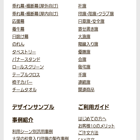
垂れ幕・横断幕（屋外向け）
社旗
垂れ幕・横断幕（屋内向け）
団旗・部旗・クラブ旗
応援幕
日章旗・安全旗
養生幕
寄せ書き旗
日除け幕
大漁旗
のれん
額縁入り旗
タペストリー
優勝旗
バナースタンド
会旗
ロールスクリーン
敬弔旗
テーブルクロス
手旗
椅子カバー
連続旗
チームタオル
関連商品
デザインサンプル
ご利用ガイド
事例紹介
はじめての方へ
お客様10のメリット
利用シーン別活用事例
ご注文方法
大学の校章入り団旗の製作事例